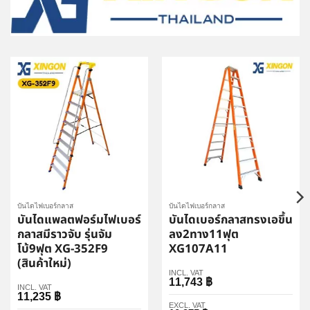
บันไดไฟเบอร์กลาส
บันไดไฟเบอร์กลาส
บันไดแพลตฟอร์มไฟเบอร์
บันไดเบอร์กลาสทรงเอขึ้น
กลาสมีราวจับ รุ่นจัม
ลง2ทาง11ฟุต
โบ้9ฟุต XG-352F9
XG107A11
(สินค้าใหม่)
INCL. VAT
11,743
฿
INCL. VAT
11,235
฿
EXCL. VAT