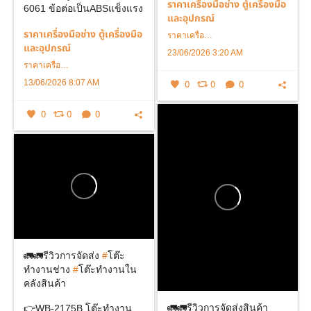
ราคาเครื่องมือช่าง ตู้เครื่องมือ
6061
ข้อต่อเป็นABSแข็งแรง
และอุปกรณ์
...
ราคาเครื่องมือช่าง ตู้เครื่องมือ
ราคาเครื่องมือช่าง ตู้เครื่องมือและอุปกรณ์
และอุปกรณ์
23/06/2026 3:20 AM
ราคาเครื่องมือช่าง ตู้เครื่องมือและอุปกรณ์
13/06/2026 8:07 AM
0
0
0
0
0
0
🚛🚛รีวิวการจัดส่ง
#
โต๊ะ
ทำงานช่าง
#
โต๊ะทำงานใน
คลังสินค้า
🚛🚛รีวิวการจัดส่งสินค้า
👉WB-2175B โต๊ะทำงาน