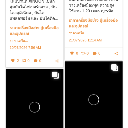
ในแบรนด์ XINGON
เป็นก
วางเครื่องมือ5ฟุต
ความสูง
ลุ่มบันไดไฟเบอร์กลาส , บัน
ใช้งาน 1.20 เมตร
👉รหัส...
ไดอลูมิเนียม , บันได
แพลตฟอร์ม และ
บันไดติด...
ราคาเครื่องมือช่าง ตู้เครื่องมือ
และอุปกรณ์
ราคาเครื่องมือช่าง ตู้เครื่องมือ
และอุปกรณ์
ราคาเครื่องมือช่าง ตู้เครื่องมือและอุปกรณ์
21/07/2026 11:14 AM
ราคาเครื่องมือช่าง ตู้เครื่องมือและอุปกรณ์
10/07/2026 7:56 AM
0
0
0
2
0
0