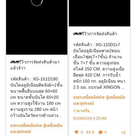
🚛🚛รีวิวการจัดส่งสินค้า
รหัสสินค้า : XG-110D2x7
บันไดอลูมิเนียมพาด2ตอน
เลื่อน7ฟุต(7+7ขั้น)
จำนวน
🚛🚛รีวิวการจัดส่งสินค้ามา
ขั้น 7+7 ขั้น
ความสูงก่อน
แล้วจ้าา
สไลด์ 250 CM.
ความสูงเมื่อ
ยืดสุด 420 CM.
การรับน้ำ
รหัสสินค้า : XG-151D180
หนัก 150 กก.
อลูมิเนียม หนา
บันไดอลูมิเนียมติดล้อ6+1ขั้น
2.5 มม.
แบรนด์ XINGON
...
ขนาดพื้นยืนบนสุด 60×60
ราคาเครื่องมือช่าง ตู้เครื่องมือ
cm
ขนาดขั้นบันได 60×20
และอุปกรณ์
cm
ความสูงใช้งาน 180 cm
ความสูงรวม 280 cm
หน้า
ราคาเครื่องมือช่าง ตู้เครื่องมือและอุปกรณ์
กว้างบันไดวัดจากด้านล่าง...
01/08/2026 9:25 AM
ราคาเครื่องมือช่าง ตู้เครื่องมือ
และอุปกรณ์
0
0
0