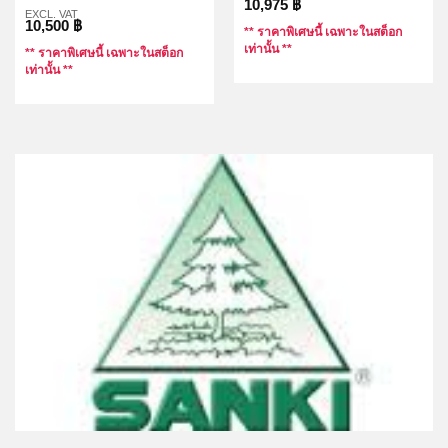
10,975
฿
EXCL. VAT
10,500
฿
** ราคาพิเศษนี้ เฉพาะในสต็อก
เท่านั้น **
** ราคาพิเศษนี้ เฉพาะในสต็อก
เท่านั้น **