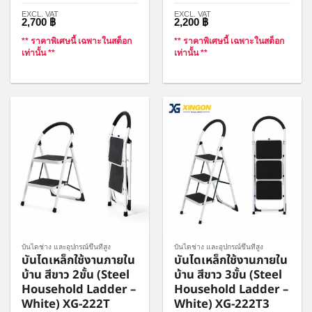
EXCL. VAT
EXCL. VAT
2,700
฿
2,200
฿
** ราคาพิเศษนี้ เฉพาะในสต็อก
** ราคาพิเศษนี้ เฉพาะในสต็อก
เท่านั้น **
เท่านั้น **
บันไดช่าง และอุปกรณ์ขึ้นที่สูง
บันไดช่าง และอุปกรณ์ขึ้นที่สูง
บันไดเหล็กใช้งานภายใน
บันไดเหล็กใช้งานภายใน
บ้าน สีขาว 2ขั้น (Steel
บ้าน สีขาว 3ขั้น (Steel
Household Ladder –
Household Ladder –
White) XG-222T
White) XG-222T3