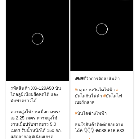
🚛🚛รีวิวการจัดส่งสินค้า
รหัสสินค้า XG-129A50 บัน
#
กลุ่มงานบันไดไฟฟ้า
#
ไดอลูมิเนียมยืดหดได้ และ
บันไดกันไฟฟ้า
#
บันไดไฟ
พับพาดราวได้
เบอร์กลาส
ความสูงใช้งานเมื่อกางทรง
#
บันไดช่างไฟฟ้า
เอ 2.25 เมตร
ความสูงใช้
งานเมื่อปรับพาดยาว 5.0
สนใจสินค้าติดต่อสอบถาม
เมตร
รับน้ำหนักได้ 150 กก.
ได้ที่ 👇👇👇
☎️088-616-633...
ผลิตจากอลูมิเนียมเกรด