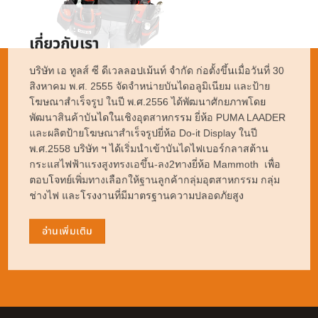
เกี่ยวกับเรา
บริษัท เอ ทูลส์ ซี ดีเวลลอปเม้นท์ จํากัด ก่อตั้งขึ้นเมื่อวันที่ 30
สิงหาคม พ.ศ. 2555 จัดจําหน่ายบันไดอลูมิเนียม และป้าย
โฆษณาสําเร็จรูป ในปี พ.ศ.2556 ได้พัฒนาศักยภาพโดย
พัฒนาสินค้าบันไดในเชิงอุตสาหกรรม ยี่ห้อ PUMA LAADER
และผลิตป้ายโฆษณาสําเร็จรูปยี่ห้อ Do-it Display ในปี
พ.ศ.2558 บริษัท ฯ ได้เริ่มนําเข้าบันไดไฟเบอร์กลาสต้าน
กระแสไฟฟ้าแรงสูงทรงเอขึ้น-ลง2ทางยี่ห้อ Mammoth เพื่อ
ตอบโจทย์เพิ่มทางเลือกให้ฐานลูกค้ากลุ่มอุตสาหกรรม กลุ่ม
ช่างไฟ และโรงงานที่มีมาตรฐานความปลอดภัยสูง
อ่านเพิ่มเติม