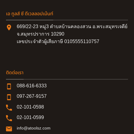
เอ ทูลส์ ซี ดีเวลลอปเม้นท์
669/22-23 หมู่3 ตำบลบ้านคลองสวน อ.พระสมุทรเจดีย์
จ.สมุทรปราการ 10290
เลขประจำตัวผู้เสียภาษี 0105555110757
ติดต่อเรา
088-616-6333
097-267-9157
02-101-0598
02-101-0599
info@atoolsz.com