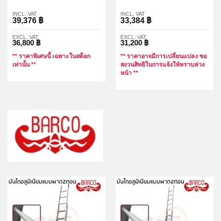
INCL. VAT
INCL. VAT
39,376
฿
33,384
฿
EXCL. VAT
EXCL. VAT
36,800
฿
31,200
฿
** ราคาพิเศษนี้ เฉพาะในสต็อก
** ราคาอาจมีการเปลี่ยนแปลง ขอ
เท่านั้น **
สงวนสิทธิในการแจ้งให้ทราบล่วง
หน้า **