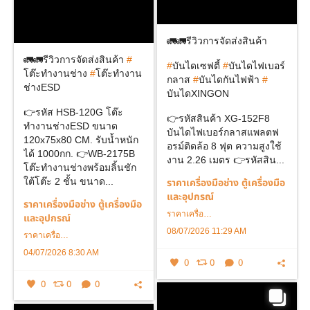
🚛🚛รีวิวการจัดส่งสินค้า
🚛🚛รีวิวการจัดส่งสินค้า
#
#
บันไดเซฟตี้
#
บันไดไฟเบอร์
โต๊ะทำงานช่าง
#
โต๊ะทำงาน
กลาส
#
บันไดกันไฟฟ้า
#
ช่างESD
บันไดXINGON
👉รหัส HSB-120G โต๊ะ
👉รหัสสินค้า XG-152F8
ทำงานช่างESD
ขนาด
บันไดไฟเบอร์กลาสแพลตฟ
120x75x80 CM.
รับน้ำหนัก
อรม์ติดล้อ 8 ฟุต
ความสูงใช้
ได้ 1000กก.
👉WB-2175B
งาน 2.26 เมตร
👉รหัสสิน...
โต๊ะทำงานช่างพร้อมลิ้นชัก
ใต้โต๊ะ 2 ชั้น
ขนาด...
ราคาเครื่องมือช่าง ตู้เครื่องมือ
และอุปกรณ์
ราคาเครื่องมือช่าง ตู้เครื่องมือ
ราคาเครื่องมือช่าง ตู้เครื่องมือและอุปกรณ์
และอุปกรณ์
08/07/2026 11:29 AM
ราคาเครื่องมือช่าง ตู้เครื่องมือและอุปกรณ์
04/07/2026 8:30 AM
0
0
0
0
0
0