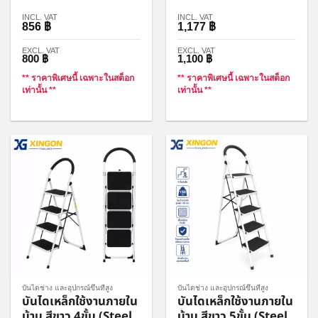
INCL. VAT
INCL. VAT
856
฿
1,177
฿
EXCL. VAT
EXCL. VAT
800
฿
1,100
฿
** ราคาพิเศษนี้ เฉพาะในสต็อก
** ราคาพิเศษนี้ เฉพาะในสต็อก
เท่านั้น **
เท่านั้น **
บันไดช่าง และอุปกรณ์ขึ้นที่สูง
บันไดช่าง และอุปกรณ์ขึ้นที่สูง
บันไดเหล็กใช้งานภายใน
บันไดเหล็กใช้งานภายใน
บ้าน สีขาว 4ขั้น (Steel
บ้าน สีขาว 5ขั้น (Steel