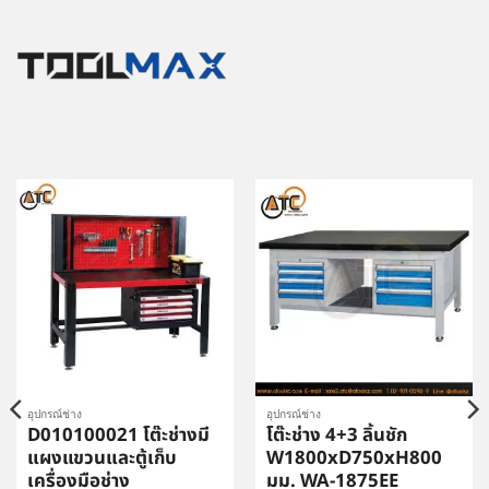
อุปกรณ์ช่าง
อุปกรณ์ช่าง
D010100021 โต๊ะช่างมี
โต๊ะช่าง 4+3 ลิ้นชัก
แผงแขวนและตู้เก็บ
W1800xD750xH800
เครื่องมือช่าง
มม. WA-1875EE