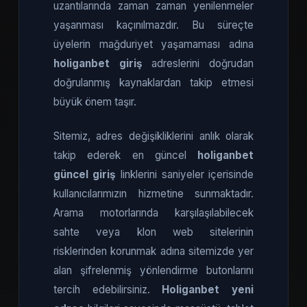
uzantılarında zaman zaman yenilenmeler
yaşanması kaçınılmazdır. Bu süreçte
üyelerin mağduriyet yaşamaması adına
holiganbet giriş
adreslerini doğrudan
doğrulanmış kaynaklardan takip etmesi
büyük önem taşır.
Sitemiz, adres değişikliklerini anlık olarak
takip ederek en güncel
holiganbet
güncel giriş
linklerini saniyeler içerisinde
kullanıcılarımızın hizmetine sunmaktadır.
Arama motorlarında karşılaşılabilecek
sahte veya klon web sitelerinin
risklerinden korunmak adına sitemizde yer
alan şifrelenmiş yönlendirme butonlarını
tercih edebilirsiniz.
Holiganbet yeni