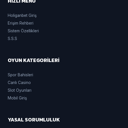
HIZLI MENÜ
Holiganbet Giriş
Erişim Rehberi
Sistem Özellikleri
S.S.S
OYUN KATEGORILERI
Spor Bahisleri
Canlı Casino
Slot Oyunları
Mobil Giriş
YASAL SORUMLULUK