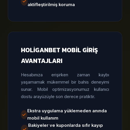
aktifleştirilmiş koruma
HOLIGANBET MOBIL GIRIŞ
AVANTAJLARI
Hesabınıza erişirken zaman kaybı
yaşamamak mükemmel bir bahis deneyimi
sunar. Mobil optimizasyonumuz kullanıcı
dostu arayüzüyle son derece pratiktir.
Ekstra uygulama yüklemeden anında
mobil kullanım
Bakiyeler ve kuponlarda sıfır kayıp