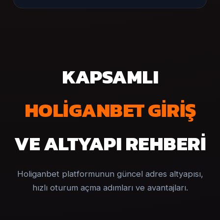
KAPSAMLI
HOLIGANBET GIRIŞ
VE ALTYAPI REHBERI
Holiganbet platformunun güncel adres altyapısı,
hızlı oturum açma adımları ve avantajları.