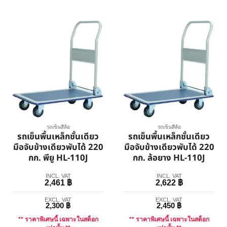
รถเข็นสี่ล้อ
รถเข็นสี่ล้อ
รถเข็นพื้นเหล็กชั้นเดียว
รถเข็นพื้นเหล็กชั้นเดียว
มือจับข้างเดียวพับได้ 220
มือจับข้างเดียวพับได้ 220
กก. พียู HL-110J
กก. ล้อยาง HL-110J
INCL. VAT
INCL. VAT
2,461
฿
2,622
฿
EXCL. VAT
EXCL. VAT
2,300
฿
2,450
฿
** ราคาพิเศษนี้ เฉพาะในสต็อก
** ราคาพิเศษนี้ เฉพาะในสต็อก