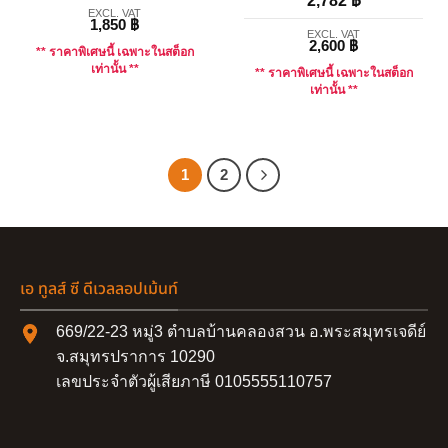
2,782
฿
EXCL. VAT
1,850
฿
EXCL. VAT
2,600
฿
** ราคาพิเศษนี้ เฉพาะในสต็อก
เท่านั้น **
** ราคาพิเศษนี้ เฉพาะในสต็อก
เท่านั้น **
1
2
เอ ทูลส์ ซี ดีเวลลอปเม้นท์
669/22-23 หมู่3 ตำบลบ้านคลองสวน อ.พระสมุทรเจดีย์
จ.สมุทรปราการ 10290
เลขประจำตัวผู้เสียภาษี 0105555110757