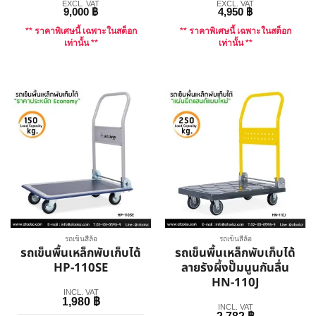
EXCL. VAT
EXCL. VAT
9,000
฿
4,950
฿
** ราคาพิเศษนี้ เฉพาะในสต็อก
** ราคาพิเศษนี้ เฉพาะในสต็อก
เท่านั้น **
เท่านั้น **
รถเข็นสี่ล้อ
รถเข็นสี่ล้อ
รถเข็นพื้นเหล็กพับเก็บได้
รถเข็นพื้นเหล็กพับเก็บได้
HP-110SE
ลายรังผึ้งปั๊มนูนกันลื่น
HN-110J
INCL. VAT
1,980
฿
INCL. VAT