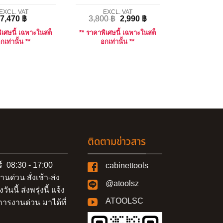
EXCL. VAT
EXCL. VAT
7,470
฿
3,800
฿
2,990
฿
ิเศษนี้ เฉพาะในสต็
** ราคาพิเศษนี้ เฉพาะในสต็
กเท่านั้น **
อกเท่านั้น **
ติดตามข่าวสาร
ร์ 08:30 - 17:00
cabinettools
านด่วน สั่งเช้า-ส่ง
@atoolsz
งวันนี้ ส่งพรุ่งนี้ แจ้ง
ATOOLSC
ารงานด่วน มาได้ที่