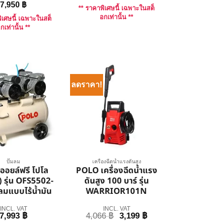
7,950
฿
** ราคาพิเศษนี้ เฉพาะในสต็
อกเท่านั้น **
ิเศษนี้ เฉพาะในสต็
กเท่านั้น **
ลดราคา!
ปั๊มลม
เครื่องฉีดน้ำแรงดันสูง
มออยล์ฟรี โปโล
POLO เครื่องฉีดน้ำแรง
 รุ่น OFS5502-
ดันสูง 100 บาร์ รุ่น
มลมแบบไร้น้ำมัน
WARRIOR101N
INCL. VAT
INCL. VAT
7,993
฿
4,066
฿
3,199
฿