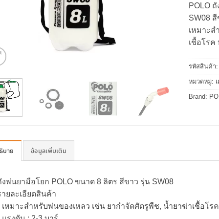
POLO ถัง
SW08 สี
เหมาะสำห
เชื้อโรค 
รหัสสินค้า
หมวดหมู่:
เ
Brand:
PO
ธิบาย
ข้อมูลเพิ่มเติม
ถังพ่นยามือโยก POLO ขนาด 8 ลิตร สีขาว รุ่น SW08
รายละเอียดสินค้า
• เหมาะสำหรับพ่นของเหลว เช่น ยากำจัดศัตรูพืช, น้ำยาฆ่าเชื้อโรค 
• แรงดัน : 2-3 บาร์