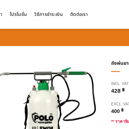
้า
โปรโมชั่น
วิธีการชำระเงิน
ติดต่อเรา
ถังพ่นยา
INCL. VAT
฿
428
EXCL. VA
฿
400
** ราคาพิ