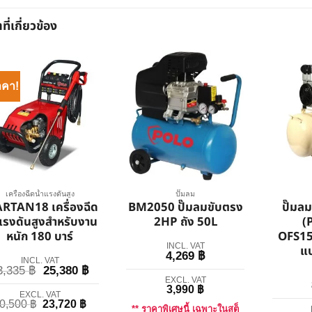
าที่เกี่ยวข้อง
าคา!
เครื่องฉีดน้ำแรงดันสูง
ปั๊มลม
RTAN18 เครื่องฉีด
BM2050 ปั๊มลมขับตรง
ปั๊มล
แรงดันสูงสำหรับงาน
2HP ถัง 50L
(
หนัก 180 บาร์
OFS15
INCL. VAT
แบ
4,269
฿
INCL. VAT
3,335
฿
25,380
฿
EXCL. VAT
3,990
฿
EXCL. VAT
0,500
฿
23,720
฿
** ราคาพิเศษนี้ เฉพาะในสต็