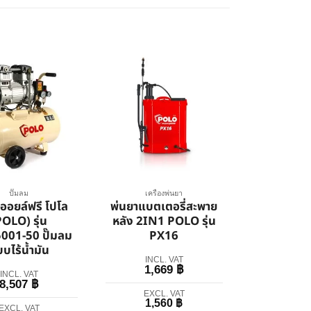
ปั๊มลม
เครื่องพ่นยา
มออยล์ฟรี โปโล
พ่นยาแบตเตอรี่สะพาย
POLO) รุ่น
หลัง 2IN1 POLO รุ่น
001-50 ปั๊มลม
PX16
บไร้น้ำมัน
INCL. VAT
1,669
฿
INCL. VAT
8,507
฿
EXCL. VAT
1,560
฿
EXCL. VAT