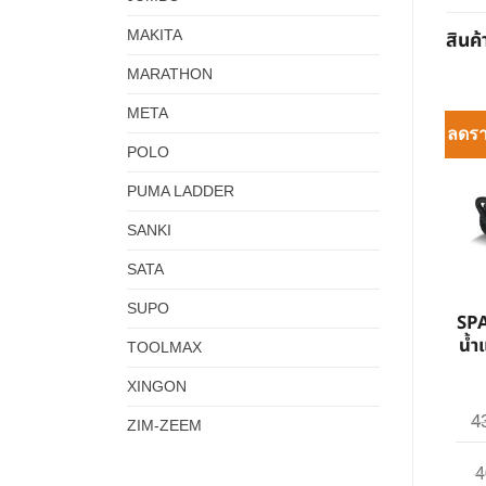
สินค้
MAKITA
MARATHON
META
ลดร
POLO
PUMA LADDER
SANKI
SATA
SUPO
SPA
น้ำ
TOOLMAX
XINGON
4
ZIM-ZEEM
4