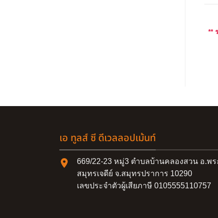
** 
เอ ทูลส์ ซี ดีเวลลอปเม้นท์
669/22-23 หมู่3 ตำบลบ้านคลองสวน อ.พร
สมุทรเจดีย์ จ.สมุทรปราการ 10290
เลขประจำตัวผู้เสียภาษี 0105555110757