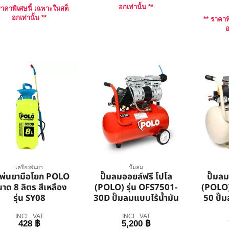
อกเท่านั้น **
ราคาพิเศษนี้ เฉพาะในสต็
อกเท่านั้น **
** ราคาพ
อ
เครื่องพ่นยา
ปั๊มลม
งพ่นยามือโยก POLO
ปั๊มลมออยล์ฟรี โปโล
ปั๊มล
าด 8 ลิตร สีเหลือง
(POLO) รุ่น OFS7501-
(POLO)
รุ่น SY08
30D ปั๊มลมแบบไร้น้ำมัน
50 ปั๊
INCL. VAT
INCL. VAT
428
฿
5,200
฿