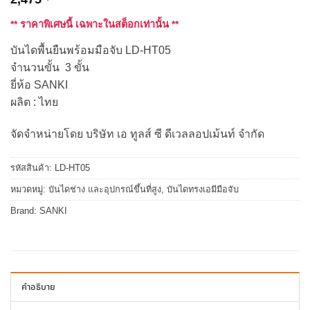
** ราคาพิเศษนี้ เฉพาะในสต็อกเท่านั้น **
บันไดพื้นยืนพร้อมมือจับ LD-HT05
จำนวนขั้น 3 ขั้น
ยี่ห้อ SANKI
ผลิต : ไทย
จัดจำหน่ายโดย บริษัท เอ ทูลส์ ซี ดีเวลลอปเม้นท์ จำกัด
รหัสสินค้า:
LD-HT05
หมวดหมู่:
บันไดช่าง และอุปกรณ์ขึ้นที่สูง
,
บันไดทรงเอมีมือจับ
Brand:
SANKI
คำอธิบาย