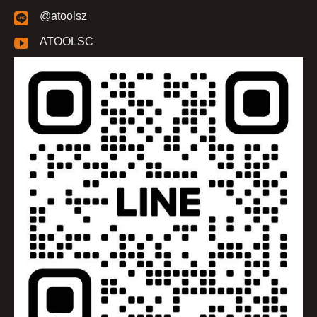
@atoolsz
ATOOLSC