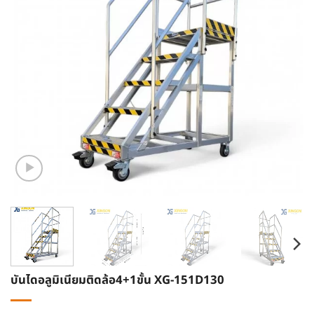
บันไดอลูมิเนียมติดล้อ4+1ขั้น XG-151D130