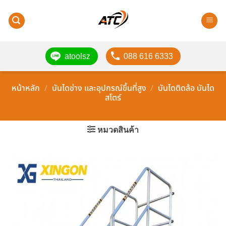
ข้าม
ไป
ยัง
เนื้อหา
atoolsz
088 616 6333
หน้าหลัก
/
บันไดช่าง และอุปกรณ์ขึ้นที่สูง
/
บันไดติดล้อ บันได
สโตร์
หมวดสินค้า