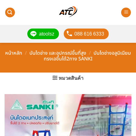
ข้าม
ไป
ยัง
เนื้อหา
atoolsz
088 616 6333
หน้าหลัก
/
บันไดช่าง และอุปกรณ์ขึ้นที่สูง
/
บันไดช่างอลูมิเนียม
ทรงเอขึ้นได้2ทาง SANKI
หมวดสินค้า