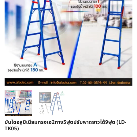
บันไดอลูมิเนียมทรงเอ2ทาง5ฟุตปรับพาดยาวได้9ฟุต (LD-
TK05)