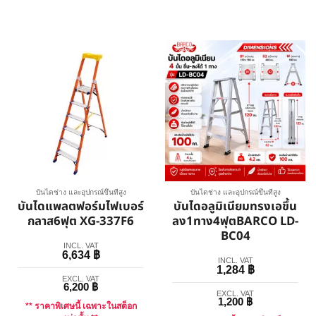
บันไดช่าง และอุปกรณ์ขึ้นที่สูง
บันไดช่าง และอุปกรณ์ขึ้นที่สูง
บันไดแพลตฟอร์มไฟเบอร์
บันไดอลูมิเนียมทรงเอขึ้น
กลาส6ฟุต XG-337F6
ลง1ทาง4ฟุตBARCO LD-
BC04
INCL. VAT
6,634
฿
INCL. VAT
1,284
฿
EXCL. VAT
6,200
฿
EXCL. VAT
1,200
฿
** ราคาพิเศษนี้ เฉพาะในสต็อก