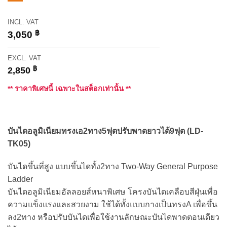
INCL. VAT
฿
3,050
EXCL. VAT
฿
2,850
** ราคาพิเศษนี้ เฉพาะในสต็อกเท่านั้น **
บันไดอลูมิเนียมทรงเอ2ทาง5ฟุตปรับพาดยาวได้9ฟุต (LD-
TK05)
บันไดขึ้นที่สูง แบบขึ้นไดทั้ง2ทาง Two-Way General Purpose
Ladder
บันไดอลูมิเนียมอัลลอยส์หนาพิเศษ โครงบันไดเคลือบสีฝุ่นเพื่อ
ความแข็งแรงและสวยงาม ใช้ได้ทั้งแบบกางเป็นทรงA เพื่อขึ้น
ลง2ทาง หรือปรับบันไดเพื่อใช้งานลักษณะบันไดพาดตอนเดียว