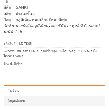
ได้
ยี่ห้อ SANKI
ผลิต ประเทศไทย
วัสดุ อลูมิเนียมพ่นเคลือบสีหนาพิเศษ
จัดจำหน่ายบันไดอลูมิเนียมโดย บริษัท เอ ทูลส์ ซี ดีเวลลอป
เมน้ท์ จำกัด
รหัสสินค้า:
LD-TK05
หมวดหมู่:
บันไดช่าง และอุปกรณ์ขึ้นที่สูง
,
บันไดช่างอลูมิเนียมทรงเอขึ้น
ได้2ทาง SANKI
Brand:
SANKI
คำอธิบาย
ข้อมูลเพิ่มเติม