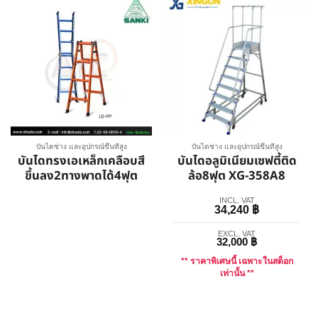
บันไดช่าง และอุปกรณ์ขึ้นที่สูง
บันไดช่าง และอุปกรณ์ขึ้นที่สูง
บันไดทรงเอเหล็กเคลือบสี
บันไดอลูมิเนียมเซฟตี้ติด
ขึ้นลง2ทางพาดได้4ฟุต
ล้อ8ฟุต XG-358A8
INCL. VAT
34,240
฿
EXCL. VAT
32,000
฿
** ราคาพิเศษนี้ เฉพาะในสต็อก
เท่านั้น **