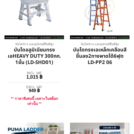
บันไดช่าง และอุปกรณ์ขึ้นที่สูง
บันไดช่าง และอุปกรณ์ขึ้นที่สูง
บันไดอลูมิเนียมทรง
บันไดทรงเอเหล็กเคลือบสี
เอHEAVY DUTY 300กก.
ขึ้นลง2ทางพาดได้6ฟุต
1ขั้น (LD-SHD01)
LD-PP2 06
INCL. VAT
1,015
฿
EXCL. VAT
949
฿
** ราคาพิเศษนี้ เฉพาะในสต็อก
เท่านั้น **