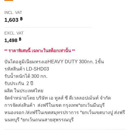
INCL. VAT
฿
1,603
EXCL. VAT
฿
1,498
** ราคาพิเศษนี้ เฉพาะในสต็อกเท่านั้น **
บันไดอลูมิเนียมทรงเอHEAVY DUTY 300กก. 1ขั้น
รหัสสินค้า LD-SHD03
รับน้ำหนักได้ 300 กก.
รับประกัน 2 ปี
ผลิต ในประเทศไทย
จัดจำหน่ายโดย บริษัท เอ ทูลส์ ซี ดีเวลลอปเม้นท์ จำกัด
การจัดส่งสินค้า ส่งฟรีในเขต กรุงเทพ*ยกเว้นมีนบุรี
หนองจอก /ส่งฟรีในเขตสมุทรปราการ *ยกเว้่นเขตบางปู ส่งฟรี
นนทบุรี *ยกเว้นถนนสายสุพรรณบุรี