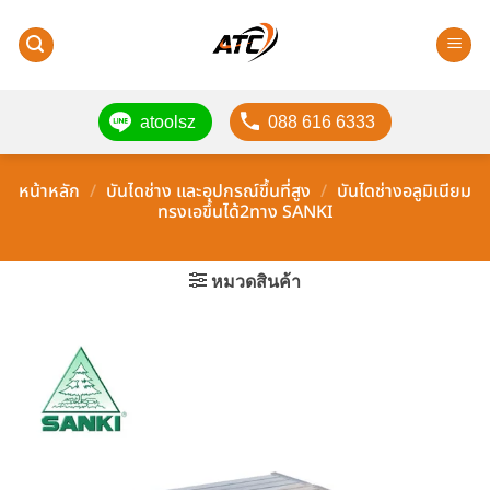
ข้าม
ไป
ยัง
เนื้อหา
atoolsz
088 616 6333
หน้าหลัก
/
บันไดช่าง และอุปกรณ์ขึ้นที่สูง
/
บันไดช่างอลูมิเนียม
ทรงเอขึ้นได้2ทาง SANKI
หมวดสินค้า