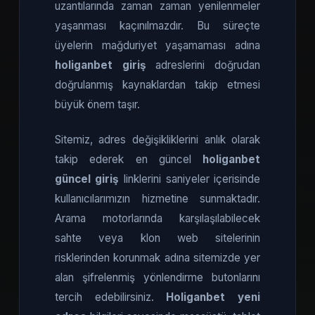
uzantılarında zaman zaman yenilenmeler
yaşanması kaçınılmazdır. Bu süreçte
üyelerin mağduriyet yaşamaması adına
holiganbet giriş
adreslerini doğrudan
doğrulanmış kaynaklardan takip etmesi
büyük önem taşır.
Sitemiz, adres değişikliklerini anlık olarak
takip ederek en güncel
holiganbet
güncel giriş
linklerini saniyeler içerisinde
kullanıcılarımızın hizmetine sunmaktadır.
Arama motorlarında karşılaşılabilecek
sahte veya klon web sitelerinin
risklerinden korunmak adına sitemizde yer
alan şifrelenmiş yönlendirme butonlarını
tercih edebilirsiniz.
Holiganbet yeni