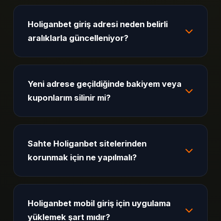
Holiganbet giriş adresi neden belirli
aralıklarla güncelleniyor?
Yeni adrese geçildiğinde bakiyem veya
kuponlarım silinir mi?
Sahte Holiganbet sitelerinden
korunmak için ne yapılmalı?
Holiganbet mobil giriş için uygulama
yüklemek şart mıdır?