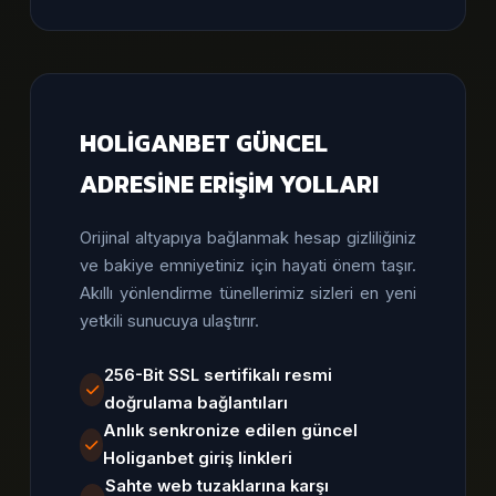
HOLIGANBET GÜNCEL
ADRESINE ERIŞIM YOLLARI
Orijinal altyapıya bağlanmak hesap gizliliğiniz
ve bakiye emniyetiniz için hayati önem taşır.
Akıllı yönlendirme tünellerimiz sizleri en yeni
yetkili sunucuya ulaştırır.
256-Bit SSL sertifikalı resmi
doğrulama bağlantıları
Anlık senkronize edilen güncel
Holiganbet giriş linkleri
Sahte web tuzaklarına karşı