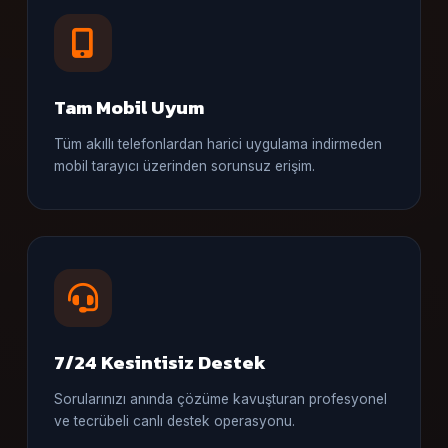
Tam Mobil Uyum
Tüm akıllı telefonlardan harici uygulama indirmeden
mobil tarayıcı üzerinden sorunsuz erişim.
7/24 Kesintisiz Destek
Sorularınızı anında çözüme kavuşturan profesyonel
ve tecrübeli canlı destek operasyonu.