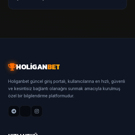
HOLİGAN
BET
Holiganbet güncel giriş portalı, kullanıcılarına en hızlı, güvenli
ve kesintisiz bağlantı olanağını sunmak amacıyla kurulmuş
özel bir bilgilendirme platformudur.