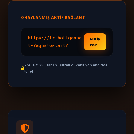
ONAYLANMIŞ AKTIF BAĞLANTI
https://tr.holiganbe
GIRIŞ
YAP
t-7agustos.art/
256-Bit SSL tabanlı şifreli güvenli yönlendirme
tüneli.