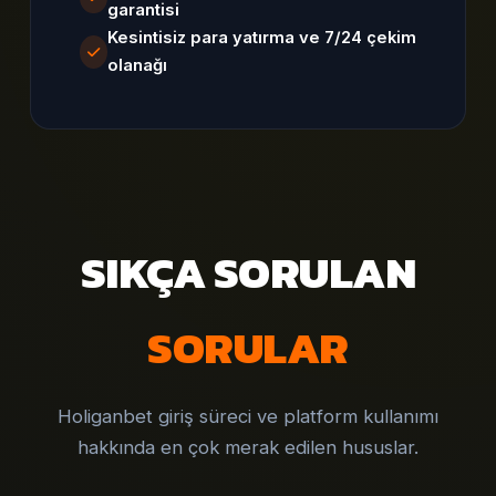
garantisi
Kesintisiz para yatırma ve 7/24 çekim
olanağı
SIKÇA SORULAN
SORULAR
Holiganbet giriş süreci ve platform kullanımı
hakkında en çok merak edilen hususlar.