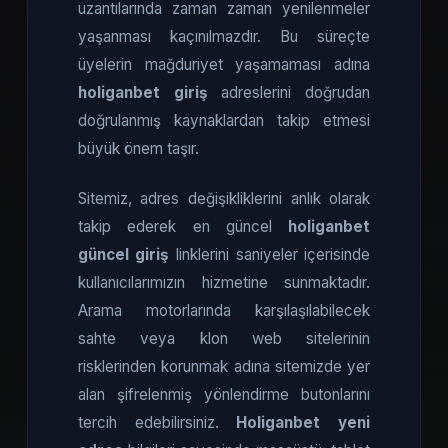
uzantılarında zaman zaman yenilenmeler
yaşanması kaçınılmazdır. Bu süreçte
üyelerin mağduriyet yaşamaması adına
holiganbet giriş
adreslerini doğrudan
doğrulanmış kaynaklardan takip etmesi
büyük önem taşır.
Sitemiz, adres değişikliklerini anlık olarak
takip ederek en güncel
holiganbet
güncel giriş
linklerini saniyeler içerisinde
kullanıcılarımızın hizmetine sunmaktadır.
Arama motorlarında karşılaşılabilecek
sahte veya klon web sitelerinin
risklerinden korunmak adına sitemizde yer
alan şifrelenmiş yönlendirme butonlarını
tercih edebilirsiniz.
Holiganbet yeni