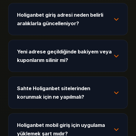
Holiganbet giriş adresi neden belirli
aralıklarla güncelleniyor?
Yeni adrese geçildiğinde bakiyem veya
kuponlarım silinir mi?
Sahte Holiganbet sitelerinden
korunmak için ne yapılmalı?
Holiganbet mobil giriş için uygulama
yüklemek şart mıdır?