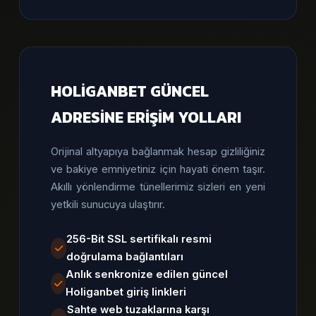
HOLIGANBET GÜNCEL
ADRESINE ERIŞIM YOLLARI
Orijinal altyapıya bağlanmak hesap gizliliğiniz
ve bakiye emniyetiniz için hayati önem taşır.
Akıllı yönlendirme tünellerimiz sizleri en yeni
yetkili sunucuya ulaştırır.
256-Bit SSL sertifikalı resmi
doğrulama bağlantıları
Anlık senkronize edilen güncel
Holiganbet giriş linkleri
Sahte web tuzaklarına karşı