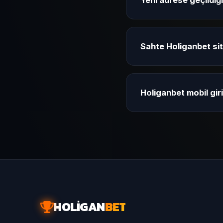
Yeni adrese geçildiğ
Sahte Holiganbet sit
Holiganbet mobil gir
HOLİGAN
BET