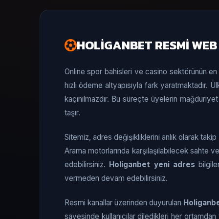
HOLIGANBET RESMI WEB S
Online spor bahisleri ve casino sektörünün en 
hızlı ödeme altyapısıyla fark yaratmaktadır. 
kaçınılmazdır. Bu süreçte üyelerin mağduriy
taşır.
Sitemiz, adres değişikliklerini anlık olarak tak
Arama motorlarında karşılaşılabilecek sahte ve
edebilirsiniz.
Holiganbet yeni adres
bilgile
vermeden devam edebilirsiniz.
Resmi kanallar üzerinden duyurulan
Holiganbe
sayesinde kullanıcılar diledikleri her ortamdan 