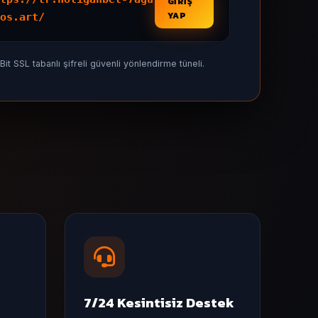
GIRIŞ
YAP
tos.art/
it SSL tabanlı şifreli güvenli yönlendirme tüneli.
7/24 Kesintisiz Destek