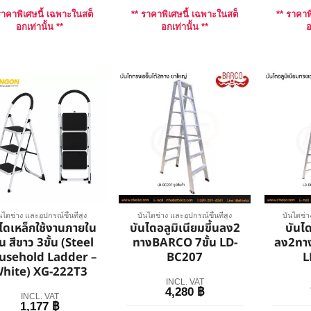
ราคาพิเศษนี้ เฉพาะในสต็
** ราคาพิเศษนี้ เฉพาะในสต็
** ราคาพ
อกเท่านั้น **
อกเท่านั้น **
อ
นไดช่าง และอุปกรณ์ขึ้นที่สูง
บันไดช่าง และอุปกรณ์ขึ้นที่สูง
บันไดช่า
ไดเหล็กใช้งานภายใน
บันไดอลูมิเนียมขึ้นลง2
บันได
น สีขาว 3ขั้น (Steel
ทางBARCO 7ขั้น LD-
ลง2ทา
usehold Ladder –
BC207
L
hite) XG-222T3
INCL. VAT
4,280
฿
INCL. VAT
1,177
฿