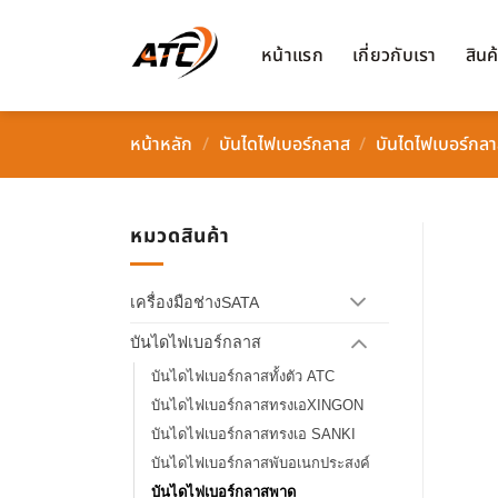
ข้าม
ไป
หน้าแรก
เกี่ยวกับเรา
สินค
ยัง
เนื้อหา
หน้าหลัก
/
บันไดไฟเบอร์กลาส
/
บันไดไฟเบอร์กล
หมวดสินค้า
เครื่องมือช่างSATA
บันไดไฟเบอร์กลาส
บันไดไฟเบอร์กลาสทั้งตัว ATC
บันไดไฟเบอร์กลาสทรงเอXINGON
บันไดไฟเบอร์กลาสทรงเอ SANKI
บันไดไฟเบอร์กลาสพับอเนกประสงค์
บันไดไฟเบอร์กลาสพาด