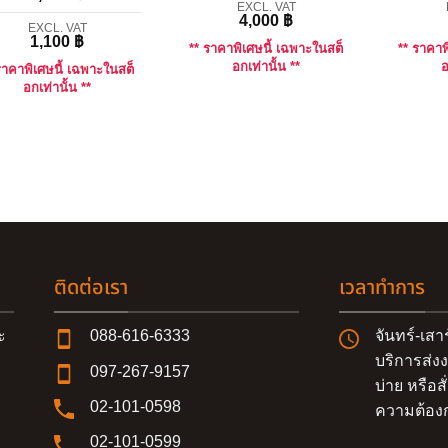
EXCL. VAT
4,000
฿
EXCL. VAT
1,100
฿
** ราคาพิเศษนี้ เฉพาะในสต็
** ราคาพ
อกเท่านั้น **
อ
ราคาพิเศษนี้ เฉพาะในสต็
อกเท่านั้น **
ติดต่อเรา
เวลาทำการ
ะ
088-616-6333
จันทร์-เสา
บริการส่งง
097-267-9157
บ่าย หรือสั่
02-101-0598
ความต้องก
02-101-0599