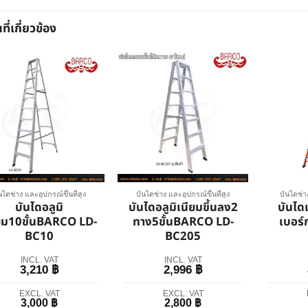
าที่เกี่ยวข้อง
นไดช่าง และอุปกรณ์ขึ้นที่สูง
บันไดช่าง และอุปกรณ์ขึ้นที่สูง
บันไดช่า
บันไดอลูมิ
บันไดอลูมิเนียมขึ้นลง2
บันไ
ยม10ขั้นBARCO LD-
ทาง5ขั้นBARCO LD-
เบอร์
BC10
BC205
INCL. VAT
INCL. VAT
3,210
฿
2,996
฿
EXCL. VAT
EXCL. VAT
3,000
฿
2,800
฿