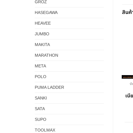
GROZ
สินค้
HASEGAWA
HEAVEE
JUMBO
MAKITA
MARATHON
META
POLO
บั
PUMA LADDER
เนี
SANKI
SATA
SUPO
TOOLMAX