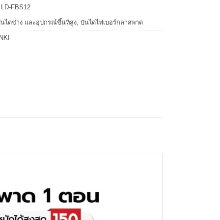
:
LD-FBS12
ันไดช่าง และอุปกรณ์ขึ้นที่สูง
,
บันไดไฟเบอร์กลาสพาด
NKI