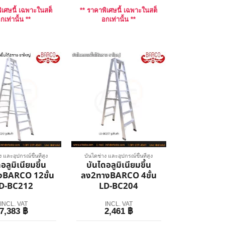
ิเศษนี้ เฉพาะในสต็
** ราคาพิเศษนี้ เฉพาะในสต็
กเท่านั้น **
อกเท่านั้น **
ง และอุปกรณ์ขึ้นที่สูง
บันไดช่าง และอุปกรณ์ขึ้นที่สูง
อลูมิเนียมขึ้น
บันไดอลูมิเนียมขึ้น
งBARCO 12ขั้น
ลง2ทางBARCO 4ขั้น
D-BC212
LD-BC204
INCL. VAT
INCL. VAT
7,383
฿
2,461
฿