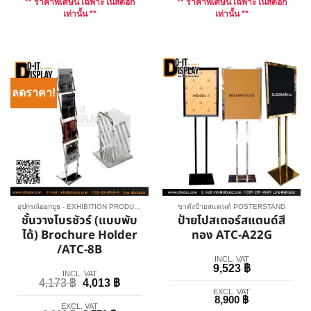
** ราคาพิเศษนี้ เฉพาะในสต็อก
** ราคาพิเศษนี้ เฉพาะในสต็อก
เท่านั้น **
เท่านั้น **
ลดราคา!
อุปกรณ์ออกบูธ - EXHIBITION PRODUCT
ขาตั้งป้ายสแตนด์ POSTERSTAND
ชั้นวางโบรชัวร์ (แบบพับ
ป้ายโปสเตอร์สแตนด์สี
ได้) Brochure Holder
ทอง ATC-A22G
/ATC-8B
INCL. VAT
9,523
฿
INCL. VAT
4,173
฿
4,013
฿
EXCL. VAT
8,900
฿
EXCL. VAT