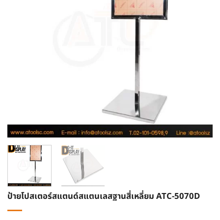
ป้ายโปสเตอร์สแตนด์สแตนเลสฐานสี่เหลี่ยม ATC-5070D