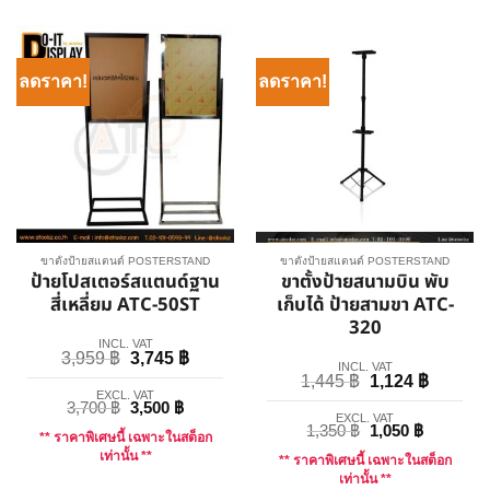
ลดราคา!
ลดราคา!
ขาตั้งป้ายสแตนด์ POSTERSTAND
ขาตั้งป้ายสแตนด์ POSTERSTAND
ป้ายโปสเตอร์สแตนด์ฐาน
ขาตั้งป้ายสนามบิน พับ
สี่เหลี่ยม ATC-50ST
เก็บได้ ป้ายสามขา ATC-
320
INCL. VAT
3,959
฿
3,745
฿
INCL. VAT
1,445
฿
1,124
฿
EXCL. VAT
3,700
฿
3,500
฿
EXCL. VAT
1,350
฿
1,050
฿
** ราคาพิเศษนี้ เฉพาะในสต็อก
เท่านั้น **
** ราคาพิเศษนี้ เฉพาะในสต็อก
เท่านั้น **