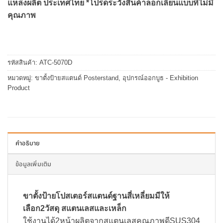
แหล่งผลิต ประเทศไทย *โปรดระวังสินค้าลอกเลียนแบบที่ไม่มี
คุณภาพ
รหัสสินค้า:
ATC-5070D
หมวดหมู่:
ขาตั้งป้ายสแตนด์ Posterstand
,
อุปกรณ์ออกบูธ - Exhibition
Product
คำอธิบาย
ข้อมูลเพิ่มเติม
ขาตั้งป้ายโปสเตอร์สแตนด์ฐานสี่เหลี่ยมมีให้
เลือก2วัสดุ สแตนเลสและเหล็ก
ใช้งานได้2หน้าผลิตจากสแตนเลสคุณภาพดีSUS304