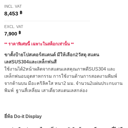
INCL. VAT
฿
8,453
EXCL. VAT
฿
7,900
** ราคาพิเศษนี้ เฉพาะในสต็อกเท่านั้น **
ขาตั้งป้ายโปสเตอร์สแตนด์ มีให้เลือก2วัสดุ สแตน
เลสSUS304และเหล็กพ่นสี
ใช้งานได้2หน้าผลิตจากสแตนเลสคุณภาพดีSUS304 และ
เหล็กพ่นอบอุตสาหกรรม การใช้งานด้านการสอดงานพิมพ์
จากด้านบน มีอะคริลิคใส หนา2 มม. จำนวน2แผ่นประกบงาน
พิมพ์ ฐานสี่เหลี่ยม เสาเดี่ยวสแตนเลสกล่อง
ยี่ห้อ Do-it Display