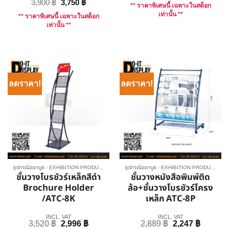
3,900
฿
3,750
฿
** ราคาพิเศษนี้ เฉพาะในสต็อก
เท่านั้น **
** ราคาพิเศษนี้ เฉพาะในสต็อก
เท่านั้น **
ลดราคา!
ลดราคา!
อุปกรณ์ออกบูธ - EXHIBITION PRODUCT
อุปกรณ์ออกบูธ - EXHIBITION PRODUCT
ชั้นวางโบรชัวร์เหล็กสีดำ
ชั้นวางหนังสือพิมพ์ติด
Brochure Holder
ล้อ+ชั้นวางโบรชัวร์โครง
/ATC-8K
เหล็ก ATC-8P
INCL. VAT
INCL. VAT
3,520
฿
2,996
฿
2,889
฿
2,247
฿