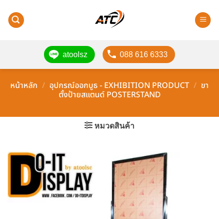
ข้าม
ไป
ยัง
เนื้อหา
atoolsz
088 616 6333
หน้าหลัก
/
อุปกรณ์ออกบูธ - EXHIBITION PRODUCT
/
ขา
ตั้งป้ายสแตนด์ POSTERSTAND
หมวดสินค้า