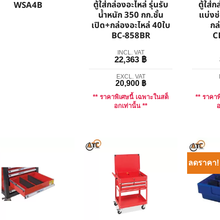
ตู้ใส่กล่องอะไหล่ รุ่นรับ
ตู้ใส่
WSA4B
น้ำหนัก 350 กก.ชั้น
แบ่งช่
เปิด+กล่องอะไหล่ 40ใบ
กล
BC-858BR
C
INCL. VAT
22,363
฿
EXCL. VAT
20,900
฿
** ราคาพิเศษนี้ เฉพาะในสต็
** ราคาพ
อกเท่านั้น **
อ
ลดราคา!