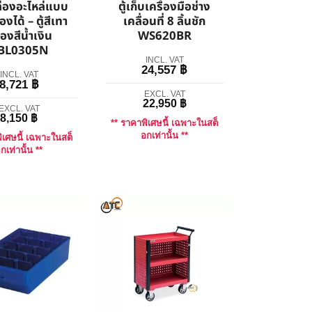
กล่องอะไหล่แบบ
ตู้เก็บเครื่องมือช่าง
องได้ – ตู้สีเทา
เคลื่อนที่ 8 ลิ้นชัก
่องสีน้ำเงิน
WS620BR
BL0305N
INCL. VAT
24,557
฿
INCL. VAT
8,721
฿
EXCL. VAT
22,950
฿
EXCL. VAT
8,150
฿
** ราคาพิเศษนี้ เฉพาะในสต็
อกเท่านั้น **
ิเศษนี้ เฉพาะในสต็
กเท่านั้น **