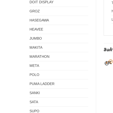
DOIT DISPLAY
GROZ
HASEGAWA
HEAVEE
JUMBO
MAKITA
สินค้
MARATHON
META
POLO
PUMA LADDER
SANKI
SATA
SUPO