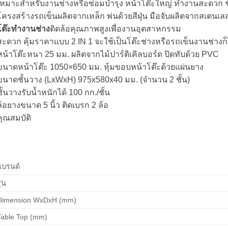
เหมาะสำหรับงานช่างหรือซ่อมบำรุง หน้าโต๊ะใหญ่ ทำงานสะดวก ชั
โครงสร้างรถเข็นผลิตจากเหล็ก พ่นด้วยสีฝุ่น มือจับผลิตจากสเตนเล
โต๊ะทำงานช่าง
ติดล้อคุณภาพสูงเพื่องานอุตสาหกรรม
สะดวก คุ้มราคาแบบ 2 IN 1 จะใช้เป็นโต๊ะช่างหรือรถเข็นงานช่างก็
หน้าโต๊ะหนา 25 มม. ผลิตจากไม้ปาร์ติเคิลบอร์ด ปิดทับด้วย PVC
ขนาดหน้าโต๊ะ 1050×650 มม. หุ้มขอบหน้าโต๊ะด้วยแผ่นยาง
ขนาดชั้นวาง (LxWxH) 975x580x40 มม. (จำนวน 2 ชั้น)
ชั้นวางรับน้ำหนักได้ 100 กก./ชั้น
ล้อยางขนาด 5 นิ้ว ติดเบรก 2 ล้อ
คุณสมบัติ
แบรนด์
ุ่น
Dimension WxDxH (mm)
Table Top (mm)