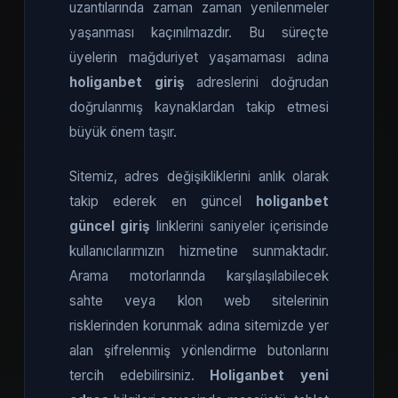
uzantılarında zaman zaman yenilenmeler
yaşanması kaçınılmazdır. Bu süreçte
üyelerin mağduriyet yaşamaması adına
holiganbet giriş
adreslerini doğrudan
doğrulanmış kaynaklardan takip etmesi
büyük önem taşır.
Sitemiz, adres değişikliklerini anlık olarak
takip ederek en güncel
holiganbet
güncel giriş
linklerini saniyeler içerisinde
kullanıcılarımızın hizmetine sunmaktadır.
Arama motorlarında karşılaşılabilecek
sahte veya klon web sitelerinin
risklerinden korunmak adına sitemizde yer
alan şifrelenmiş yönlendirme butonlarını
tercih edebilirsiniz.
Holiganbet yeni