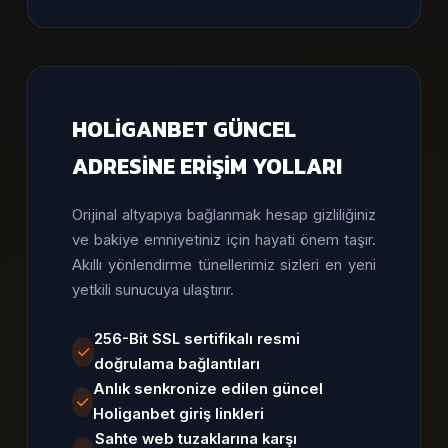
HOLIGANBET GÜNCEL
ADRESINE ERIŞIM YOLLARI
Orijinal altyapıya bağlanmak hesap gizliliğiniz
ve bakiye emniyetiniz için hayati önem taşır.
Akıllı yönlendirme tünellerimiz sizleri en yeni
yetkili sunucuya ulaştırır.
256-Bit SSL sertifikalı resmi
doğrulama bağlantıları
Anlık senkronize edilen güncel
Holiganbet giriş linkleri
Sahte web tuzaklarına karşı