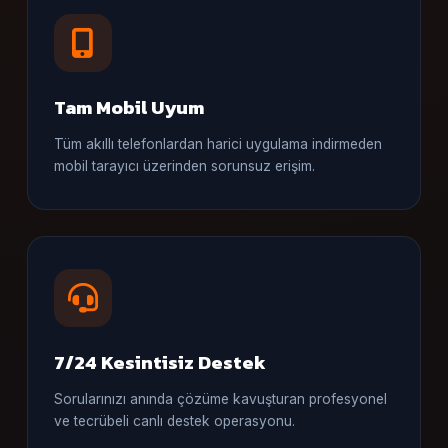
Tam Mobil Uyum
Tüm akıllı telefonlardan harici uygulama indirmeden
mobil tarayıcı üzerinden sorunsuz erişim.
7/24 Kesintisiz Destek
Sorularınızı anında çözüme kavuşturan profesyonel
ve tecrübeli canlı destek operasyonu.