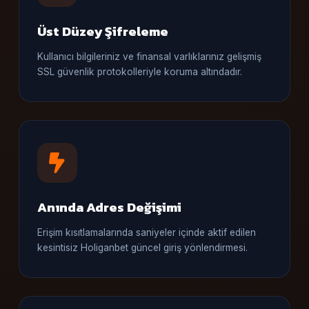
Üst Düzey Şifreleme
Kullanıcı bilgileriniz ve finansal varlıklarınız gelişmiş
SSL güvenlik protokolleriyle koruma altındadır.
Anında Adres Değişimi
Erişim kısıtlamalarında saniyeler içinde aktif edilen
kesintisiz Holiganbet güncel giriş yönlendirmesi.