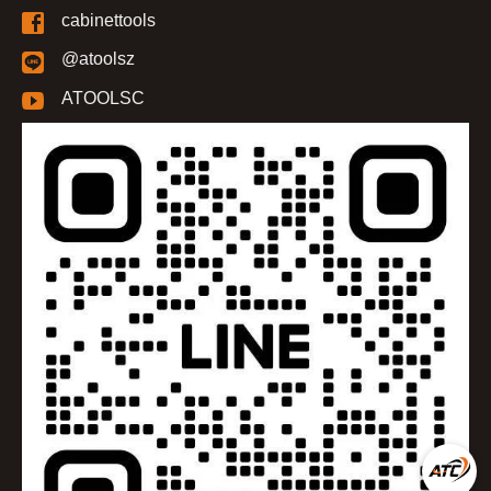
cabinettools
@atoolsz
ATOOLSC