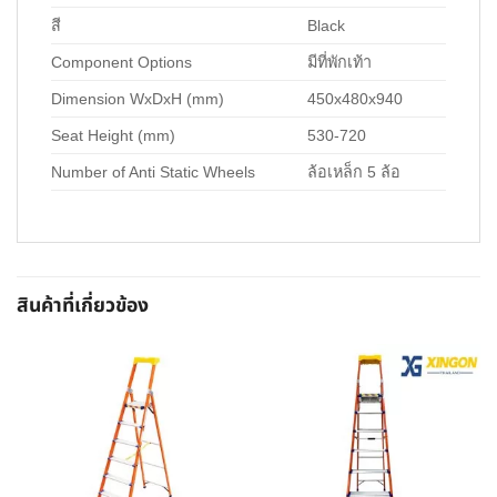
สี
Black
Component Options
มีที่พักเท้า
Dimension WxDxH (mm)
450x480x940
Seat Height (mm)
530-720
Number of Anti Static Wheels
ล้อเหล็ก 5 ล้อ
สินค้าที่เกี่ยวข้อง