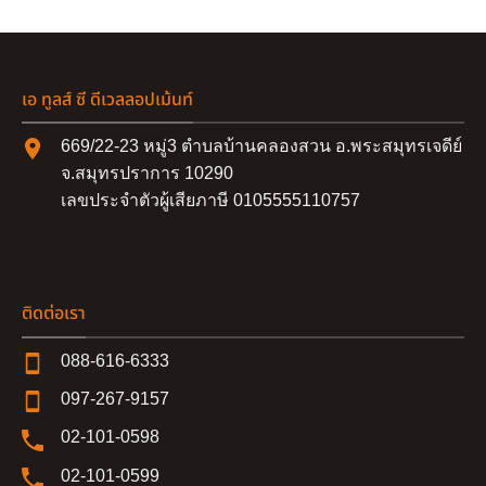
เอ ทูลส์ ซี ดีเวลลอปเม้นท์
669/22-23 หมู่3 ตำบลบ้านคลองสวน อ.พระสมุทรเจดีย์
จ.สมุทรปราการ 10290
เลขประจำตัวผู้เสียภาษี 0105555110757
ติดต่อเรา
088-616-6333
097-267-9157
02-101-0598
02-101-0599