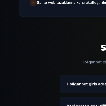
Sahte web tuzaklarına karşı aktifleştiri
Holiganbet gi
Holiganbet giriş adre