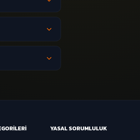
GORILERI
YASAL SORUMLULUK