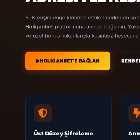
BTK erişim engellerinden etkilenmeden en son
Holiganbet
platformuna anında bağlanın. Yüksek
ve özel bonus imkanlarıyla kesintisiz heyecana 
HOLIGANBET'E BAĞLAN
REHBER
Üst Düzey Şifreleme
Anı