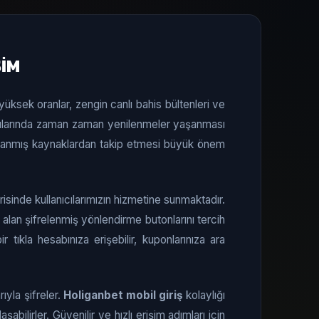
ŞIM
 yüksek oranlar, zengin canlı bahis bültenleri ve
antılarında zaman zaman yenilenmeler yaşanması
lanmış kaynaklardan takip etmesi büyük önem
erisinde kullanıcılarımızın hizmetine sunmaktadır.
alan şifrelenmiş yönlendirme butonlarını tercih
r tıkla hesabınıza erişebilir, kuponlarınıza ara
rıyla şifreler.
Holiganbet mobil giriş
kolaylığı
bilirler. Güvenilir ve hızlı erişim adımları için