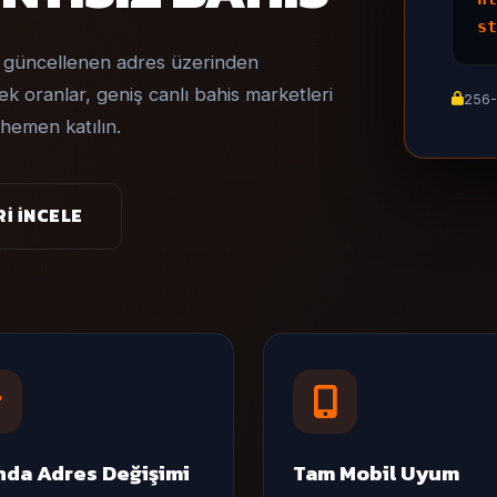
s
 güncellenen adres üzerinden
 oranlar, geniş canlı bahis marketleri
256-B
hemen katılın.
I İNCELE
nda Adres Değişimi
Tam Mobil Uyum