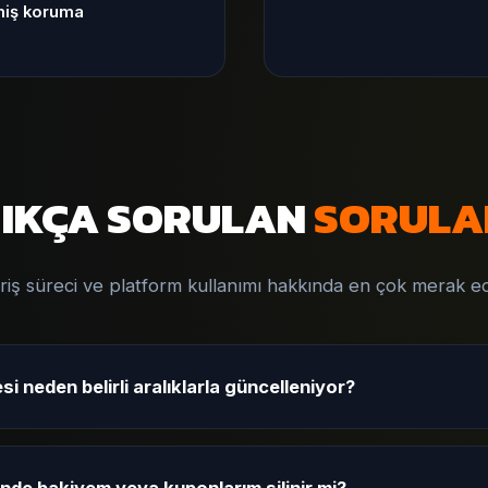
lmiş koruma
SIKÇA SORULAN
SORULA
riş süreci ve platform kullanımı hakkında en çok merak ed
si neden belirli aralıklarla güncelleniyor?