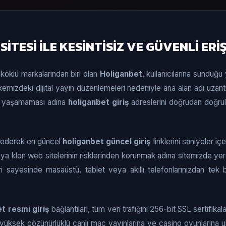
ITESI ILE KESINTISIZ VE GÜVENLI ERI
köklü markalarından biri olan
Holiganbet
, kullanıcılarına sunduğu
Ülkemizdeki dijital yayın düzenlemeleri nedeniyle ana alan adı uz
et yaşamaması adına
holiganbet giriş
adreslerini doğrudan doğru
ip ederek en güncel
holiganbet güncel giriş
linklerini saniyeler iç
ya klon web sitelerinin risklerinden korunmak adına sitemizde yer 
ri sayesinde masaüstü, tablet veya akıllı telefonlarınızdan tek bi
t resmi giriş
bağlantıları, tüm veri trafiğini 256-bit SSL sertifikala
yüksek çözünürlüklü canlı maç yayınlarına ve casino oyunlarına ulaşa