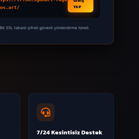
GIRIŞ
YAP
tos.art/
it SSL tabanlı şifreli güvenli yönlendirme tüneli.
7/24 Kesintisiz Destek