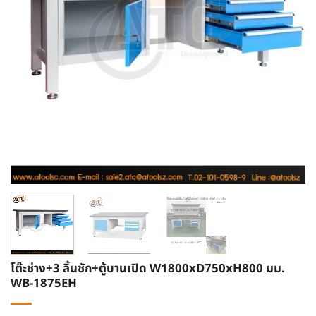
โต๊ะช่าง+3 ลิ้นชัก+ตู้บานเปิด W1800xD750xH800 มม.
WB-1875EH