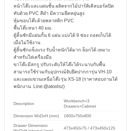
หน้าโต๊ะและแผ่นชั้น ผลิตจากไม้ปาร์ติเคิลบอร์ดปิด
ทับด้วย PVC สีดำ มีความยืดหยุ่นสูง
หุ้มขอบโต๊ะด้วยพลาสติก PVC
พื้นโต๊ะหนา 40 มม.
ตู้ลิ้นชักมีแผ่นกั้น 6 แผ่น แบ่งได้ 9 ช่อง ถอดเก็บได้
เมื่อไม่ใช้งาน
ตู้ลิ้นชักแข็งแรง รับน้ำหนักได้มาก ล็อกได้ เหมาะ
สำหรับใส่เครื่องมือ
ขาโต๊ะมีสกรู ปรับระดับให้โต๊ะได้ระนาบกับพื้น
สามารถใช้ร่วมกับอุปกรณ์จับยึดปากการุ่น VH-10
และแผงแขวนเหนือโต๊ะรุ่น XS-18 (ราคาสอบถามได้
พนักงาน Line:@atoolsz)
Workbench+3
Description
Drawers+Cabinet
Dimension WxDxH (mm)
1800x750x800
Drawer Dimension
473x450x75 / 473x450x125
WxDxH Internal (mm)