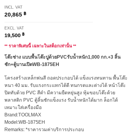
INCL. VAT
฿
20,865
EXCL. VAT
฿
19,500
** ราคาพิเศษนี้ เฉพาะในสต็อกเท่านั้น **
โต๊ะช่าง แบบพื้นโต๊ะปูด้วยPVCรับน้ำหนัก1,000 กก.+3 ลิ้น
ชัก+ตู้บานเปิดWB-1875EH
โครงสร้างเหล็กพ่นสี ถอดประกอบได้ แข็งแรงทนทาน พื้นโต๊ะ
หนา 40 มม. รับแรงกระแทกได้ดี ทนกรดและด่างได้ หน้าโต๊ะ
ปิดทับด้วย PVC สีดำ มีความยืดหยุ่นสูง หุ้มขอบโต๊ะด้วย
พลาสติก PVC ตู้ลิ้นชักแข็งแรง รับนํ้าหนักได้มาก ล็อกได้
เหมาะใส่เครื่องมือ
Brand:TOOLMAX
Model:WB-1875EH
Remarks: *ราคารวมค่าบริการประกอบ