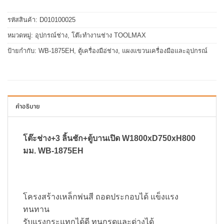
รหัสสินค้า:
D010100025
หมวดหมู่:
อุปกรณ์ช่าง
,
โต๊ะทำงานช่าง TOOLMAX
ป้ายกำกับ:
WB-1875EH
,
ตู้เครื่องมือ่ช่าง
,
แผงแขวนเครื่องมือและอุปกรณ์
คำอธิบาย
โต๊ะช่าง+3 ลิ้นชัก+ตู้บานเปิด W1800xD750xH800
มม. WB-1875EH
โครงสร้างเหล็กพ่นสี ถอดประกอบได้ แข็งแรง
ทนทาน
รับแรงกระแทกได้ดี ทนกรดและด่างได้