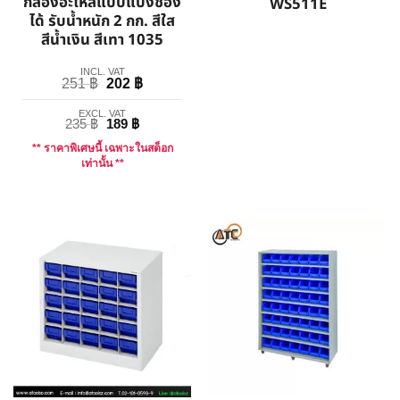
กล่องอะไหล่แบบแบ่งช่อง
WS511E
ได้ รับน้ำหนัก 2 กก. สีใส
สีน้ำเงิน สีเทา 1035
INCL. VAT
251
฿
202
฿
EXCL. VAT
235
฿
189
฿
** ราคาพิเศษนี้ เฉพาะในสต็อก
เท่านั้น **