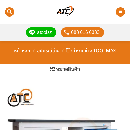
ข้าม
ไป
ยัง
เนื้อหา
atoolsz
088 616 6333
หน้าหลัก
/
อุปกรณ์ช่าง
/
โต๊ะทำงานช่าง TOOLMAX
หมวดสินค้า