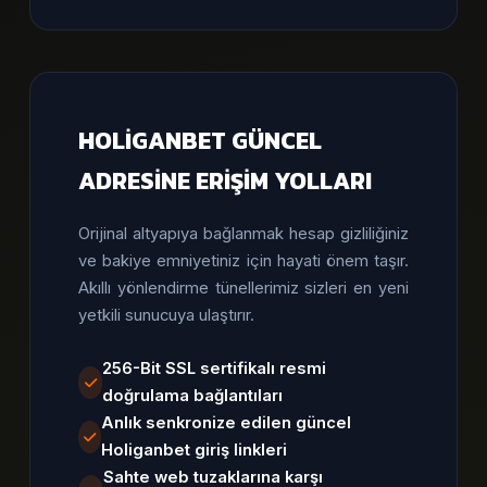
HOLIGANBET GÜNCEL
ADRESINE ERIŞIM YOLLARI
Orijinal altyapıya bağlanmak hesap gizliliğiniz
ve bakiye emniyetiniz için hayati önem taşır.
Akıllı yönlendirme tünellerimiz sizleri en yeni
yetkili sunucuya ulaştırır.
256-Bit SSL sertifikalı resmi
doğrulama bağlantıları
Anlık senkronize edilen güncel
Holiganbet giriş linkleri
Sahte web tuzaklarına karşı