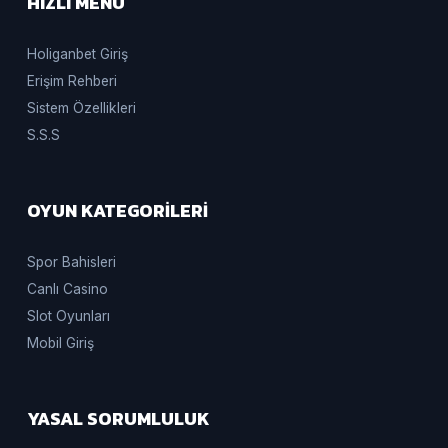
HIZLI MENÜ
Holiganbet Giriş
Erişim Rehberi
Sistem Özellikleri
S.S.S
OYUN KATEGORILERI
Spor Bahisleri
Canlı Casino
Slot Oyunları
Mobil Giriş
YASAL SORUMLULUK