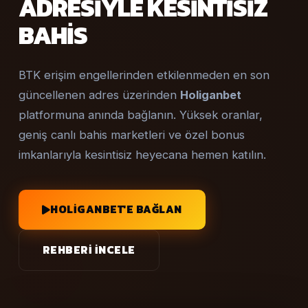
ADRESIYLE KESINTISIZ
BAHIS
BTK erişim engellerinden etkilenmeden en son
güncellenen adres üzerinden
Holiganbet
platformuna anında bağlanın. Yüksek oranlar,
geniş canlı bahis marketleri ve özel bonus
imkanlarıyla kesintisiz heyecana hemen katılın.
HOLIGANBET'E BAĞLAN
REHBERI İNCELE