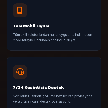
Tam Mobil Uyum
Tüm akıllı telefonlardan harici uygulama indirmeden
mobil tarayıcı üzerinden sorunsuz erişim.
7/24 Kesintisiz Destek
Sorularınızı anında çözüme kavuşturan profesyonel
ve tecrübeli canlı destek operasyonu.