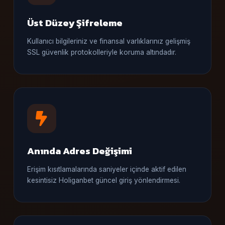
Üst Düzey Şifreleme
Kullanıcı bilgileriniz ve finansal varlıklarınız gelişmiş
SSL güvenlik protokolleriyle koruma altındadır.
Anında Adres Değişimi
Erişim kısıtlamalarında saniyeler içinde aktif edilen
kesintisiz Holiganbet güncel giriş yönlendirmesi.