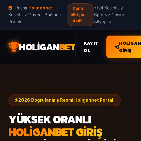
Resmi
Holiganbet
7/24 Kesintisiz
Canlı
Kesintisiz Güvenli Bağlantı
Erişim
Spor ve Casino
Aktif
Portalı
Altyapısı
HOLİGAN
BET
KAYIT
HOLIGAN
OL
GIRIŞ
2026 Doğrulanmış Resmi Holiganbet Portalı
YÜKSEK ORANLI
HOLIGANBET GIRIŞ