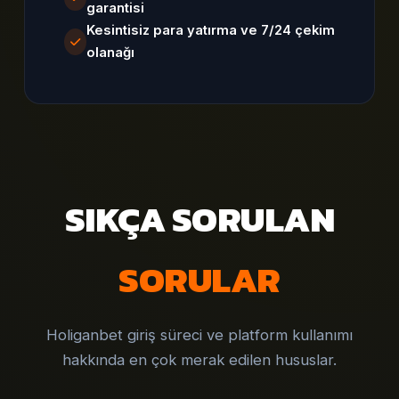
garantisi
Kesintisiz para yatırma ve 7/24 çekim
olanağı
SIKÇA SORULAN
SORULAR
Holiganbet giriş süreci ve platform kullanımı
hakkında en çok merak edilen hususlar.