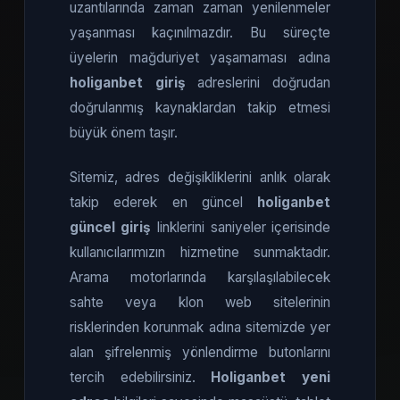
uzantılarında zaman zaman yenilenmeler
yaşanması kaçınılmazdır. Bu süreçte
üyelerin mağduriyet yaşamaması adına
holiganbet giriş
adreslerini doğrudan
doğrulanmış kaynaklardan takip etmesi
büyük önem taşır.
Sitemiz, adres değişikliklerini anlık olarak
takip ederek en güncel
holiganbet
güncel giriş
linklerini saniyeler içerisinde
kullanıcılarımızın hizmetine sunmaktadır.
Arama motorlarında karşılaşılabilecek
sahte veya klon web sitelerinin
risklerinden korunmak adına sitemizde yer
alan şifrelenmiş yönlendirme butonlarını
tercih edebilirsiniz.
Holiganbet yeni