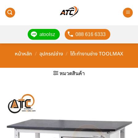
ข้าม
ไป
ยัง
เนื้อหา
atoolsz
088 616 6333
หน้าหลัก
/
อุปกรณ์ช่าง
/
โต๊ะทำงานช่าง TOOLMAX
หมวดสินค้า