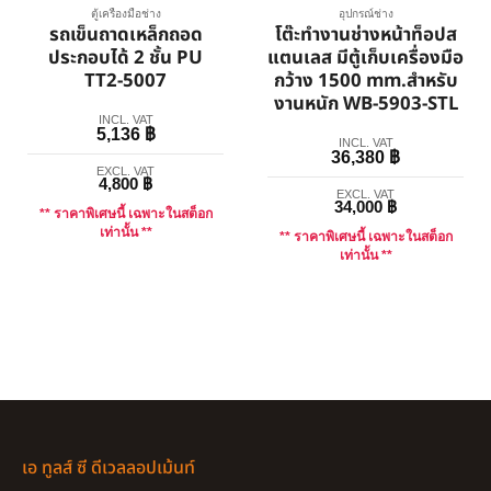
ตู้เครื่องมือช่าง
อุปกรณ์ช่าง
รถเข็นถาดเหล็กถอด
โต๊ะทำงานช่างหน้าท็อปส
ประกอบได้ 2 ชั้น PU
แตนเลส มีตู้เก็บเครื่องมือ
TT2-5007
กว้าง 1500 mm.สำหรับ
งานหนัก WB-5903-STL
INCL. VAT
5,136
฿
INCL. VAT
36,380
฿
EXCL. VAT
4,800
฿
EXCL. VAT
34,000
฿
** ราคาพิเศษนี้ เฉพาะในสต็อก
เท่านั้น **
** ราคาพิเศษนี้ เฉพาะในสต็อก
เท่านั้น **
เอ ทูลส์ ซี ดีเวลลอปเม้นท์