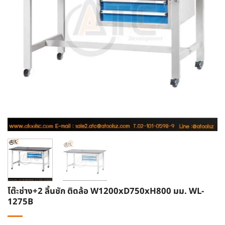
โต๊ะช่าง+2 ลิ้นชัก ติดล้อ W1200xD750xH800 มม. WL-
1275B