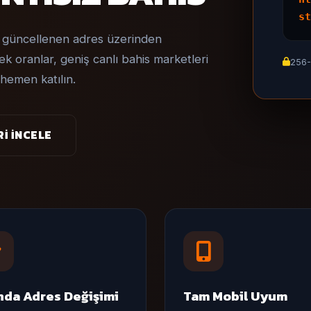
s
 güncellenen adres üzerinden
 oranlar, geniş canlı bahis marketleri
256-B
hemen katılın.
I İNCELE
nda Adres Değişimi
Tam Mobil Uyum