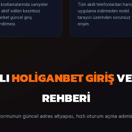
 kısıtlamalarında saniyeler
Tüm akıllı telefonlardan haric
 aktif edilen kesintisiz
uygulama indirmeden mobil
nbet güncel giriş
tarayıcı üzerinden sorunsuz
ndirmesi.
erişim.
LI
HOLIGANBET GIRIŞ
VE
REHBERI
ormunun güncel adres altyapısı, hızlı oturum açma adımlar