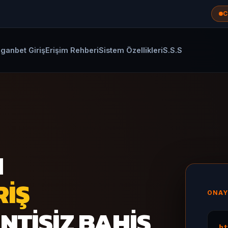
C
iganbet Giriş
Erişim Rehberi
Sistem Özellikleri
S.S.S
I
RIŞ
ONAY
NTISIZ BAHIS
h