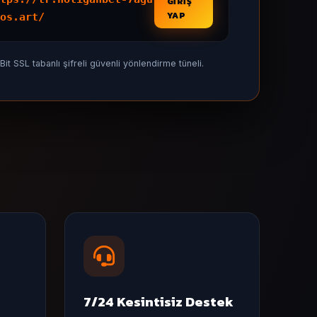
GIRIŞ
YAP
tos.art/
it SSL tabanlı şifreli güvenli yönlendirme tüneli.
7/24 Kesintisiz Destek