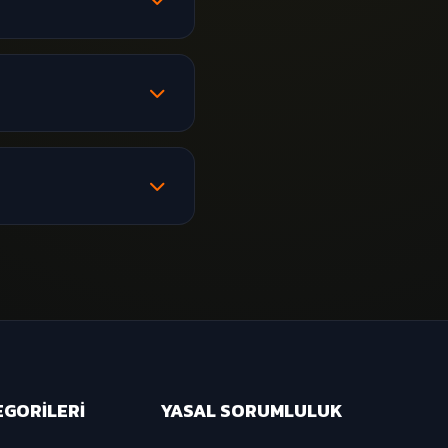
GORILERI
YASAL SORUMLULUK