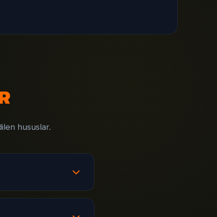
R
ilen hususlar.