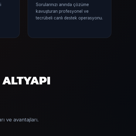
i
Sorularınızı anında çözüme
kavuşturan profesyonel ve
tecrübeli canlı destek operasyonu.
 ALTYAPI
ı ve avantajları.