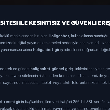
ITESI ILE KESINTISIZ VE GÜVENLI ERI
köklü markalarından biri olan
Holiganbet
, kullanıcılarına sunduğu
Ülkemizdeki dijital yayın düzenlemeleri nedeniyle ana alan adı uz
et yaşamaması adına
holiganbet giriş
adreslerini doğrudan doğru
ip ederek en güncel
holiganbet güncel giriş
linklerini saniyeler iç
ya klon web sitelerinin risklerinden korunmak adına sitemizde yer 
ri sayesinde masaüstü, tablet veya akıllı telefonlarınızdan tek bi
t resmi giriş
bağlantıları, tüm veri trafiğini 256-bit SSL sertifikala
yüksek çözünürlüklü canlı maç yayınlarına ve casino oyunlarına ulaşa