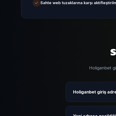
Sahte web tuzaklarına karşı aktifleştiri
Holiganbet gi
Holiganbet giriş adre