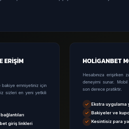
 ERIŞIM
HOLIGANBET MO
Hesabınıza erişirken
deneyimi sunar. Mobil
e bakiye emniyetiniz için
son derece pratiktir.
z sizleri en yeni yetkili
Ekstra uygulama 
Bakiyeler ve kupon
bağlantıları
Kesintisiz para y
t giriş linkleri