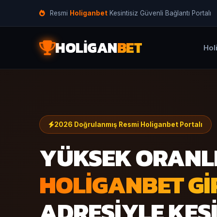
Resmi
Holiganbet
Kesintisiz Güvenli Bağlantı Portalı
HOLİGAN
BET
Hol
2026 Doğrulanmış Resmi Holiganbet Portalı
YÜKSEK ORANL
HOLIGANBET GI
ADRESIYLE KESI