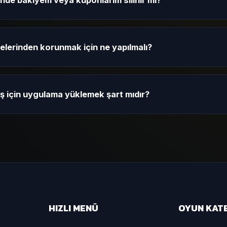
inde bakiyem veya kuponlarım silinir mi?
elerinden korunmak için ne yapılmalı?
iş için uygulama yüklemek şart mıdır?
HIZLI MENÜ
OYUN KATE