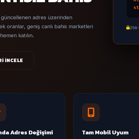
s
 güncellenen adres üzerinden
 oranlar, geniş canlı bahis marketleri
256-B
hemen katılın.
I İNCELE
nda Adres Değişimi
Tam Mobil Uyum