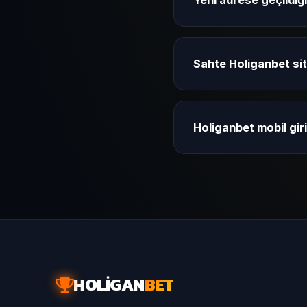
Yeni adrese geçildiğ
Sahte Holiganbet sit
Holiganbet mobil gir
HOLİGAN
BET