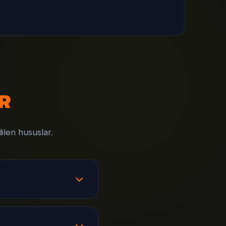
R
ilen hususlar.