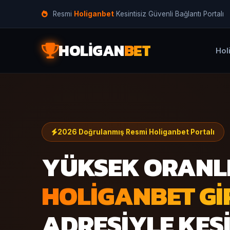
Resmi
Holiganbet
Kesintisiz Güvenli Bağlantı Portalı
HOLİGAN
BET
Hol
2026 Doğrulanmış Resmi Holiganbet Portalı
YÜKSEK ORANL
HOLIGANBET GI
ADRESIYLE KESI