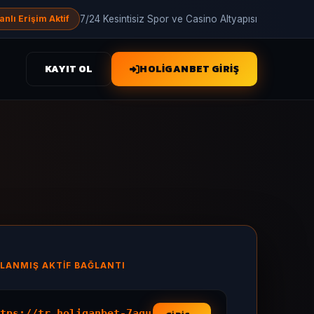
anlı Erişim Aktif
7/24 Kesintisiz Spor ve Casino Altyapısı
KAYIT OL
HOLIGANBET GIRIŞ
LANMIŞ AKTIF BAĞLANTI
ttps://tr.holiganbet-7agu