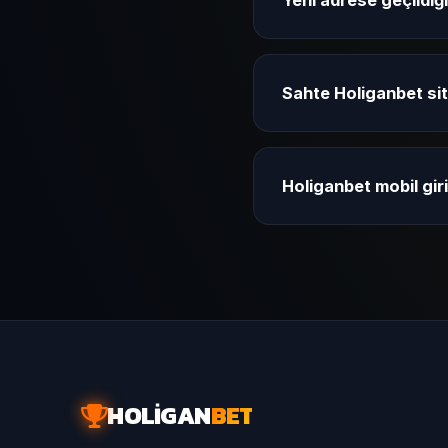
Yeni adrese geçildiğ
Sahte Holiganbet sit
Holiganbet mobil gir
HOLİGAN
BET