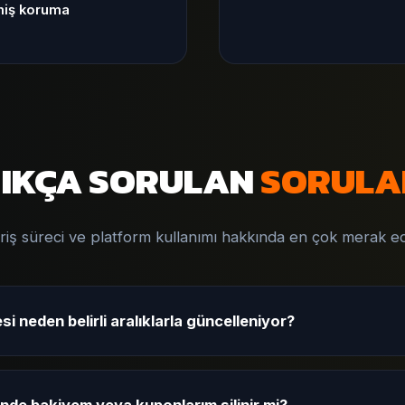
lmiş koruma
SIKÇA SORULAN
SORULA
riş süreci ve platform kullanımı hakkında en çok merak ed
si neden belirli aralıklarla güncelleniyor?