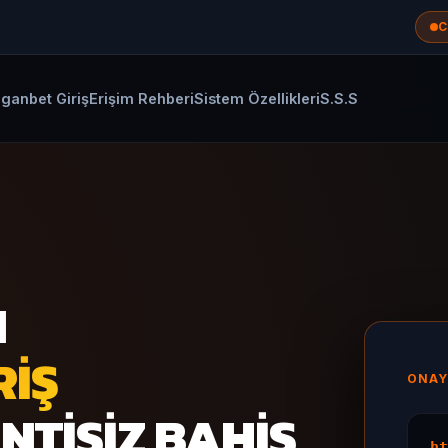
C
iganbet Giriş
Erişim Rehberi
Sistem Özellikleri
S.S.S
I
RIŞ
ONAY
NTISIZ BAHIS
h