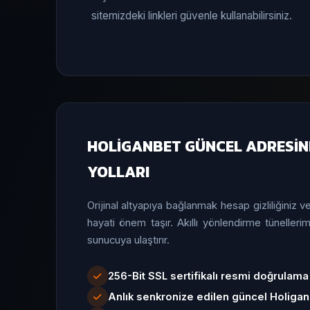
sitemizdeki linkleri güvenle kullanabilirsiniz.
HOLIGANBET GÜNCEL ADRESINE
YOLLARI
Orijinal altyapıya bağlanmak hesap gizliliğiniz v
hayati önem taşır. Akıllı yönlendirme tünellerimi
sunucuya ulaştırır.
256-Bit SSL sertifikalı resmi doğrulama 
Anlık senkronize edilen güncel Holiganbe