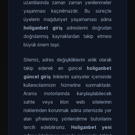
uzantılarında zaman zaman yenilenmeler
yaşanması kaçınılmazdır. Bu süreçte
üyelerin mağduriyet yaşamaması adına
holiganbet giriş
adreslerini doğrudan
doğrulanmış kaynaklardan takip etmesi
büyük önem taşır.
Sitemiz, adres değişikliklerini anlık olarak
takip ederek en güncel
holiganbet
güncel giriş
linklerini saniyeler içerisinde
kullanıcılarımızın hizmetine sunmaktadır.
Arama motorlarında karşılaşılabilecek
sahte veya klon web sitelerinin
risklerinden korunmak adına sitemizde yer
alan şifrelenmiş yönlendirme butonlarını
tercih edebilirsiniz.
Holiganbet yeni