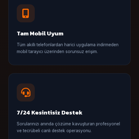
Tam Mobil Uyum
Tüm akıllı telefonlardan harici uygulama indirmeden
mobil tarayıcı üzerinden sorunsuz erişim.
7/24 Kesintisiz Destek
Sorularınızı anında çözüme kavuşturan profesyonel
ve tecrübeli canlı destek operasyonu.