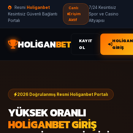
Resmi
Holiganbet
7/24 Kesintisiz
Canlı
Kesintisiz Güvenli Bağlantı
Erişim
Spor ve Casino
Aktif
Portalı
Altyapısı
HOLİGAN
BET
KAYIT
HOLIGAN
OL
GIRIŞ
2026 Doğrulanmış Resmi Holiganbet Portalı
YÜKSEK ORANLI
HOLIGANBET GIRIŞ