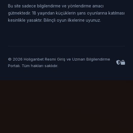
Bu site sadece bilgilendirme ve yönlendirme amacı
gütmektedir. 18 yaşından küçüklerin şans oyunlarına katılması
kesinlikle yasaktır. Bilinçli oyun ilkelerine uyunuz.
© 2026 Holiganbet Resmi Giriş ve Uzman Bilgilendirme
Portalı. Tüm hakları saklıdır.