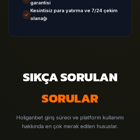
garantisi
Kesintisiz para yatırma ve 7/24 çekim
olanağı
SIKÇA SORULAN
SORULAR
Holiganbet giriş süreci ve platform kullanımı
hakkında en çok merak edilen hususlar.