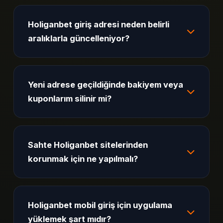
Holiganbet giriş adresi neden belirli
aralıklarla güncelleniyor?
Yeni adrese geçildiğinde bakiyem veya
kuponlarım silinir mi?
Sahte Holiganbet sitelerinden
korunmak için ne yapılmalı?
Holiganbet mobil giriş için uygulama
yüklemek şart mıdır?