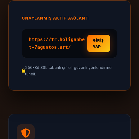
ONAYLANMIŞ AKTIF BAĞLANTI
https://tr.holiganbe
GIRIŞ
YAP
t-7agustos.art/
256-Bit SSL tabanlı şifreli güvenli yönlendirme
tüneli.