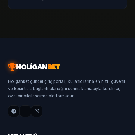
HOLİGAN
BET
Holiganbet güncel giriş portalı, kullanıcılarına en hızlı, güvenli
ve kesintisiz bağlantı olanağını sunmak amacıyla kurulmuş
özel bir bilgilendirme platformudur.