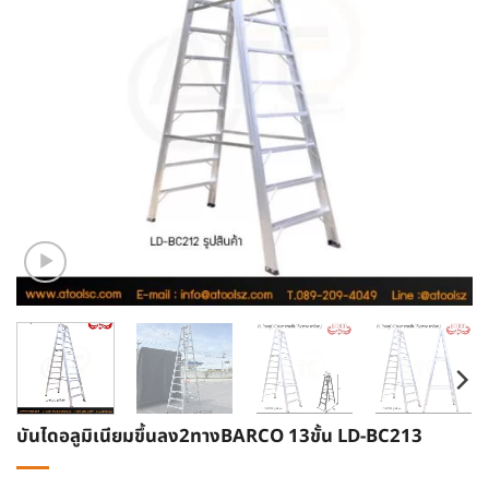
บันไดอลูมิเนียมขึ้นลง2ทางBARCO 13ขั้น LD-BC213