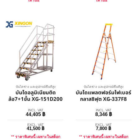
เท่านั้น **
เท่านั้น **
บันไดช่าง และอุปกรณ์ขึ้นที่สูง
บันไดช่าง และอุปกรณ์ขึ้นที่สูง
บันไดอลูมิเนียมติด
บันไดแพลตฟอร์มไฟเบอร์
ล้อ7+1ขั้น XG-151D200
กลาส8ฟุต XG-337F8
INCL. VAT
INCL. VAT
44,405
฿
8,346
฿
EXCL. VAT
EXCL. VAT
41,500
฿
7,800
฿
** ราคาพิเศษนี้ เฉพาะในสต็อก
** ราคาพิเศษนี้ เฉพาะในสต็อก