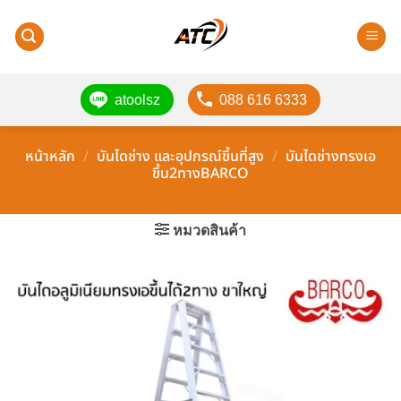
ข้าม
ไป
ยัง
เนื้อหา
atoolsz
088 616 6333
หน้าหลัก
/
บันไดช่าง และอุปกรณ์ขึ้นที่สูง
/
บันไดช่างทรงเอ
ขึ้น2ทางBARCO
หมวดสินค้า