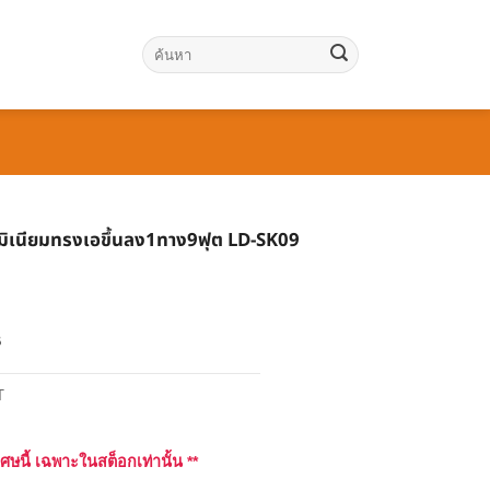
ค้นหา:
ูมิเนียมทรงเอขึ้นลง1ทาง9ฟุต LD-SK09
฿
T
เศษนี้ เฉพาะในสต็อกเท่านั้น **