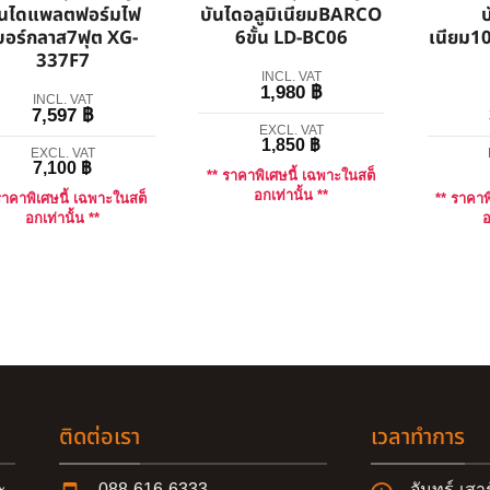
ันไดแพลตฟอร์มไฟ
บันไดอลูมิเนียมBARCO
บ
บอร์กลาส7ฟุต XG-
6ขั้น LD-BC06
เนียม1
337F7
INCL. VAT
1,980
฿
INCL. VAT
7,597
฿
EXCL. VAT
1,850
฿
EXCL. VAT
7,100
฿
** ราคาพิเศษนี้ เฉพาะในสต็
อกเท่านั้น **
ราคาพิเศษนี้ เฉพาะในสต็
** ราคาพ
อกเท่านั้น **
อ
ติดต่อเรา
เวลาทำการ
ะ
088-616-6333
จันทร์-เสา