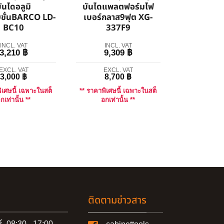
ันไดอลูมิ
บันไดแพลตฟอร์มไฟ
0ขั้นBARCO LD-
เบอร์กลาส9ฟุต XG-
BC10
337F9
INCL. VAT
INCL. VAT
3,210
฿
9,309
฿
EXCL. VAT
EXCL. VAT
3,000
฿
8,700
฿
ิเศษนี้ เฉพาะในสต็
** ราคาพิเศษนี้ เฉพาะในสต็
กเท่านั้น **
อกเท่านั้น **
ติดตามข่าวสาร
ร์ 08:30 - 17:00