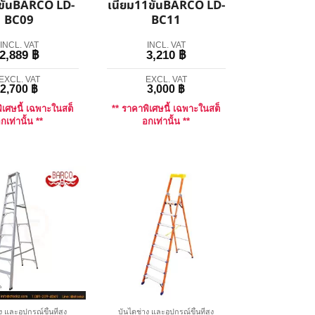
ขั้นBARCO LD-
เนียม11ขั้นBARCO LD-
BC09
BC11
INCL. VAT
INCL. VAT
2,889
฿
3,210
฿
EXCL. VAT
EXCL. VAT
2,700
฿
3,000
฿
ิเศษนี้ เฉพาะในสต็
** ราคาพิเศษนี้ เฉพาะในสต็
กเท่านั้น **
อกเท่านั้น **
ง และอุปกรณ์ขึ้นที่สูง
บันไดช่าง และอุปกรณ์ขึ้นที่สูง