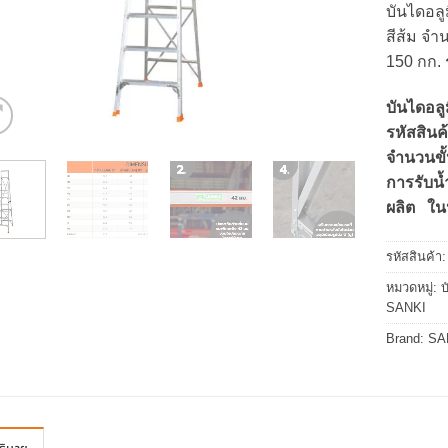
บันไดอลู
สีส้ม จำน
150 กก.
บันไดอลู
รหัสสิ
จำนวนข
การรับน
ผลิต ใน
รหัสสินค้า
หมวดหมู่:
บ
SANKI
Brand:
SA