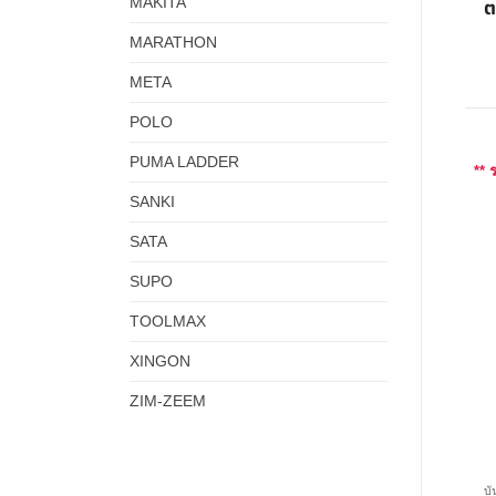
MAKITA
ต
MARATHON
META
POLO
PUMA LADDER
** 
SANKI
SATA
SUPO
TOOLMAX
XINGON
ZIM-ZEEM
บั