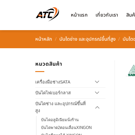
ข้าม
ไป
หน้าแรก
เกี่ยวกับเรา
สินค
ยัง
เนื้อหา
หน้าหลัก
/
บันไดช่าง และอุปกรณ์ขึ้นที่สูง
/
บันได
หมวดสินค้า
เครื่องมือช่างSATA
บันไดไฟเบอร์กลาส
บันไดช่าง และอุปกรณ์ขึ้นที่
สูง
บันไดอลูมิเนียมนั่งร้าน
บันไดพาด2ตอนเลื่อนXINGON