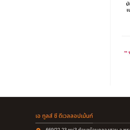
บ
เ
** 
เอ ทูลส์ ซี ดีเวลลอปเม้นท์
669/22-23 หมู่3 ตำบลบ้านคลองสวน อ.พร