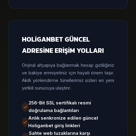
HOLIGANBET GÜNCEL
ADRESINE ERIŞIM YOLLARI
Orijinal altyapıya bağlanmak hesap gizliliğiniz
ve bakiye emniyetiniz için hayati önem taşır.
Akıllı yönlendirme tünellerimiz sizleri en yeni
yetkili sunucuya ulaştırır.
256-Bit SSL sertifikalı resmi
doğrulama bağlantıları
Anlık senkronize edilen güncel
Holiganbet giriş linkleri
Sahte web tuzaklarına karşı