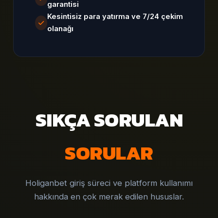
garantisi
Kesintisiz para yatırma ve 7/24 çekim
olanağı
SIKÇA SORULAN
SORULAR
Holiganbet giriş süreci ve platform kullanımı
hakkında en çok merak edilen hususlar.