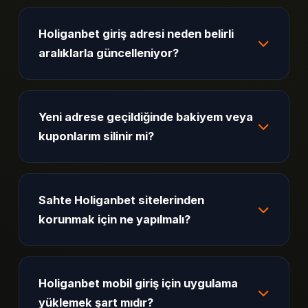
Holiganbet giriş adresi neden belirli
aralıklarla güncelleniyor?
Yeni adrese geçildiğinde bakiyem veya
kuponlarım silinir mi?
Sahte Holiganbet sitelerinden
korunmak için ne yapılmalı?
Holiganbet mobil giriş için uygulama
yüklemek şart mıdır?