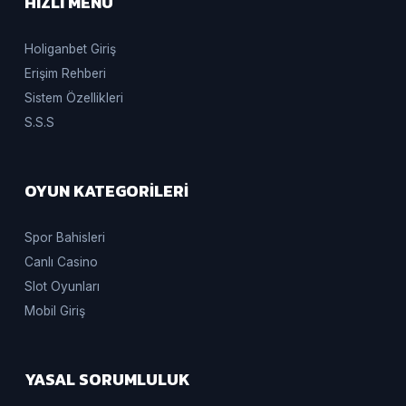
HIZLI MENÜ
Holiganbet Giriş
Erişim Rehberi
Sistem Özellikleri
S.S.S
OYUN KATEGORILERI
Spor Bahisleri
Canlı Casino
Slot Oyunları
Mobil Giriş
YASAL SORUMLULUK