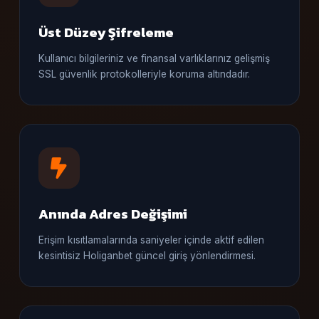
Üst Düzey Şifreleme
Kullanıcı bilgileriniz ve finansal varlıklarınız gelişmiş
SSL güvenlik protokolleriyle koruma altındadır.
Anında Adres Değişimi
Erişim kısıtlamalarında saniyeler içinde aktif edilen
kesintisiz Holiganbet güncel giriş yönlendirmesi.