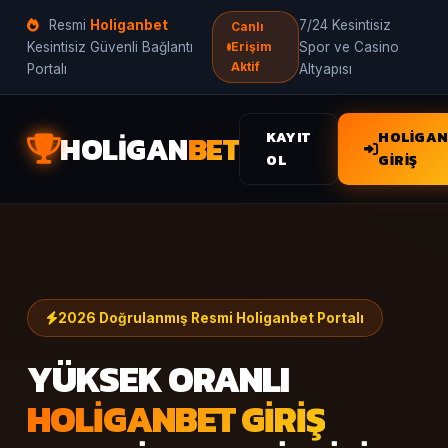
Resmi
Holiganbet
7/24 Kesintisiz
Canlı
Kesintisiz Güvenli Bağlantı
Erişim
Spor ve Casino
Aktif
Portalı
Altyapısı
HOLİGAN
BET
KAYIT
HOLIGAN
OL
GIRIŞ
2026 Doğrulanmış Resmi Holiganbet Portalı
YÜKSEK ORANLI
HOLIGANBET GIRIŞ