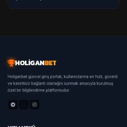
HOLİGAN
BET
Holiganbet güncel giriş portalı, kullanıcılarına en hızlı, güvenli
ve kesintisiz bağlantı olanağını sunmak amacıyla kurulmuş
özel bir bilgilendirme platformudur.