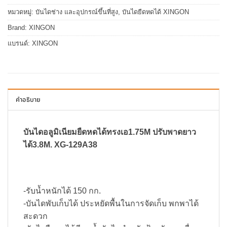
หมวดหมู่:
บันไดช่าง และอุปกรณ์ขึ้นที่สูง
,
บันไดยืดหดได้ XINGON
Brand:
XINGON
แบรนด์:
XINGON
คำอธิบาย
บันไดอลูมิเนียมยืดหดได้ทรงเอ1.75M ปรับพาดยาว
ได้3.8M. XG-129A38
-รับน้ำหนักได้ 150 กก.
-บันไดพับเก็บได้ ประหยัดพื้นในการจัดเก็บ พกพาได้
สะดวก