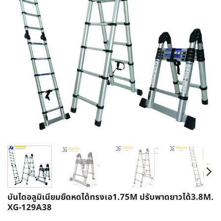
บันไดอลูมิเนียมยืดหดได้ทรงเอ1.75M ปรับพาดยาวได้3.8M.
XG-129A38