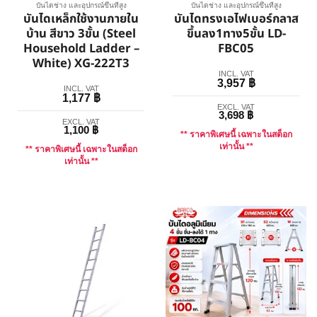
บันไดช่าง และอุปกรณ์ขึ้นที่สูง
บันไดช่าง และอุปกรณ์ขึ้นที่สูง
บันไดเหล็กใช้งานภายใน
บันไดทรงเอไฟเบอร์กลาส
บ้าน สีขาว 3ขั้น (Steel
ขึ้นลง1ทาง5ขั้น LD-
Household Ladder –
FBC05
White) XG-222T3
INCL. VAT
3,957
฿
INCL. VAT
1,177
฿
EXCL. VAT
3,698
฿
EXCL. VAT
1,100
฿
** ราคาพิเศษนี้ เฉพาะในสต็อก
เท่านั้น **
** ราคาพิเศษนี้ เฉพาะในสต็อก
เท่านั้น **