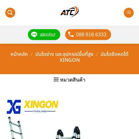
ข้าม
ไป
ยัง
เนื้อหา
atoolsz
088 616 6333
หน้าหลัก
/
บันไดช่าง และอุปกรณ์ขึ้นที่สูง
/
บันไดยืดหดได้
XINGON
หมวดสินค้า