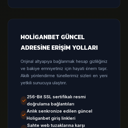
HOLIGANBET GÜNCEL
ADRESINE ERIŞIM YOLLARI
Orijinal altyapıya bağlanmak hesap gizliliğiniz
ve bakiye emniyetiniz için hayati önem taşır.
Akıllı yönlendirme tünellerimiz sizleri en yeni
yetkili sunucuya ulaştırır.
256-Bit SSL sertifikalı resmi
doğrulama bağlantıları
Anlık senkronize edilen güncel
Holiganbet giriş linkleri
Sahte web tuzaklarına karşı