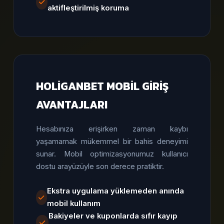
aktifleştirilmiş koruma
HOLIGANBET MOBIL GIRIŞ
AVANTAJLARI
Hesabınıza erişirken zaman kaybı
yaşamamak mükemmel bir bahis deneyimi
sunar. Mobil optimizasyonumuz kullanıcı
dostu arayüzüyle son derece pratiktir.
Ekstra uygulama yüklemeden anında
mobil kullanım
Bakiyeler ve kuponlarda sıfır kayıp