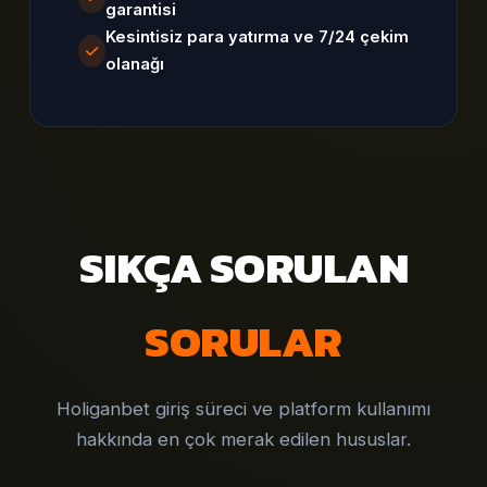
garantisi
Kesintisiz para yatırma ve 7/24 çekim
olanağı
SIKÇA SORULAN
SORULAR
Holiganbet giriş süreci ve platform kullanımı
hakkında en çok merak edilen hususlar.