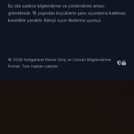
Bu site sadece bilgilendirme ve yönlendirme amacı
gütmektedir. 18 yaşından küçüklerin şans oyunlarına katılması
kesinlikle yasaktır. Bilinçli oyun ilkelerine uyunuz.
© 2026 Holiganbet Resmi Giriş ve Uzman Bilgilendirme
Portalı. Tüm hakları saklıdır.