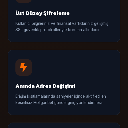
Üst Düzey Şifreleme
Kullanıcı bilgileriniz ve finansal varlıklarınız gelişmiş
SSL güvenlik protokolleriyle koruma altındadır.
Anında Adres Değişimi
Erişim kısıtlamalarında saniyeler içinde aktif edilen
kesintisiz Holiganbet güncel giriş yönlendirmesi.