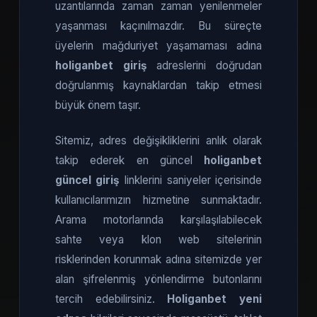
uzantılarında zaman zaman yenilenmeler
yaşanması kaçınılmazdır. Bu süreçte
üyelerin mağduriyet yaşamaması adına
holiganbet giriş
adreslerini doğrudan
doğrulanmış kaynaklardan takip etmesi
büyük önem taşır.
Sitemiz, adres değişikliklerini anlık olarak
takip ederek en güncel
holiganbet
güncel giriş
linklerini saniyeler içerisinde
kullanıcılarımızın hizmetine sunmaktadır.
Arama motorlarında karşılaşılabilecek
sahte veya klon web sitelerinin
risklerinden korunmak adına sitemizde yer
alan şifrelenmiş yönlendirme butonlarını
tercih edebilirsiniz.
Holiganbet yeni