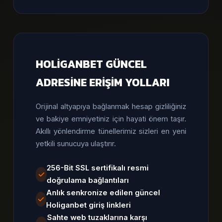
HOLIGANBET GÜNCEL
ADRESINE ERIŞIM YOLLARI
Orijinal altyapıya bağlanmak hesap gizliliğiniz
ve bakiye emniyetiniz için hayati önem taşır.
Akıllı yönlendirme tünellerimiz sizleri en yeni
yetkili sunucuya ulaştırır.
256-Bit SSL sertifikalı resmi
doğrulama bağlantıları
Anlık senkronize edilen güncel
Holiganbet giriş linkleri
Sahte web tuzaklarına karşı