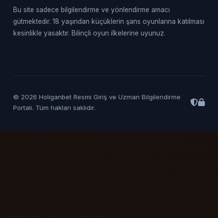
Bu site sadece bilgilendirme ve yönlendirme amacı
gütmektedir. 18 yaşından küçüklerin şans oyunlarına katılması
kesinlikle yasaktır. Bilinçli oyun ilkelerine uyunuz.
© 2026 Holiganbet Resmi Giriş ve Uzman Bilgilendirme
Portalı. Tüm hakları saklıdır.