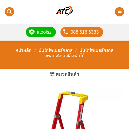
ข้าม
ไป
ยัง
เนื้อหา
atoolsz
088 616 6333
หน้าหลัก
/
บันไดไฟเบอร์กลาส
/
บันไดไฟเบอร์กลาส
แพลตฟอร์ม4ล้อพับได้
หมวดสินค้า