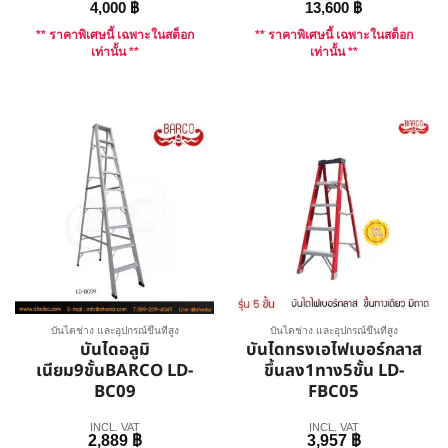
4,000
฿
13,600
฿
** ราคาพิเศษนี้ เฉพาะในสต็อก
** ราคาพิเศษนี้ เฉพาะในสต็อก
เท่านั้น **
เท่านั้น **
บันไดช่าง และอุปกรณ์ขึ้นที่สูง
บันไดช่าง และอุปกรณ์ขึ้นที่สูง
บันไดอลูมิ
บันไดทรงเอไฟเบอร์กลาส
เนียม9ขั้นBARCO LD-
ขึ้นลง1ทาง5ขั้น LD-
BC09
FBC05
INCL. VAT
INCL. VAT
2,889
฿
3,957
฿