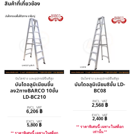
สินค้าที่เกี่ยวข้อง
บันไดช่าง และอุปกรณ์ขึ้นที่สูง
บันไดช่าง และอุปกรณ์ขึ้นที่สูง
บันไดอลูมิเนียมขึ้น
บันไดอลูมิเนียม8ขั้น LD-
ลง2ทางBARCO 10ขั้น
BC08
LD-BC210
INCL. VAT
2,568
฿
INCL. VAT
6,206
฿
EXCL. VAT
2,400
฿
EXCL. VAT
5,800
฿
** ราคาพิเศษนี้ เฉพาะในสต็อก
เท่านั้น **
** ราคาพิเศษนี้ เฉพาะในสต็อก