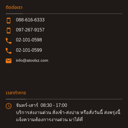
ติดต่อเรา
088-616-6333
097-267-9157
02-101-0598
02-101-0599
info@atoolsz.com
เวลาทำการ
จันทร์-เสาร์ 08:30 - 17:00
บริการส่งงานด่วน สั่งเช้า-ส่งบ่าย หรือสั่งวันนี้ ส่งพรุ่งนี้
แจ้งความต้องการงานด่วน มาได้ที่