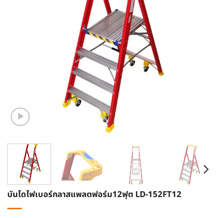
บันไดไฟเบอร์กลาสแพลตฟอร์ม12ฟุต LD-152FT12