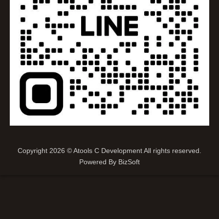
Copyright 2026 © Atools C Development All rights reserved.
Powered By
BizSoft