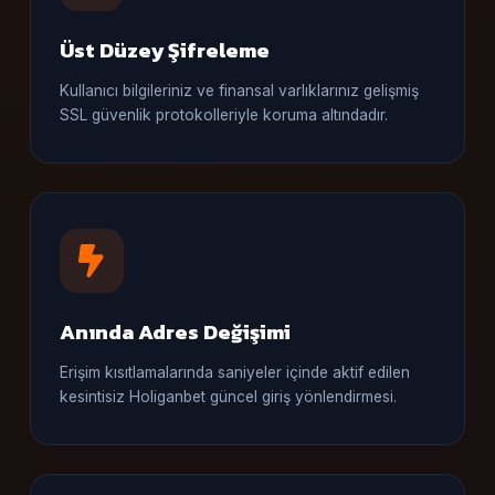
Üst Düzey Şifreleme
Kullanıcı bilgileriniz ve finansal varlıklarınız gelişmiş
SSL güvenlik protokolleriyle koruma altındadır.
Anında Adres Değişimi
Erişim kısıtlamalarında saniyeler içinde aktif edilen
kesintisiz Holiganbet güncel giriş yönlendirmesi.