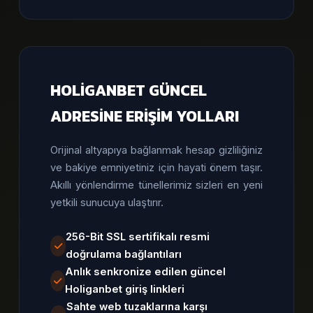
HOLIGANBET GÜNCEL
ADRESINE ERIŞIM YOLLARI
Orijinal altyapıya bağlanmak hesap gizliliğiniz
ve bakiye emniyetiniz için hayati önem taşır.
Akıllı yönlendirme tünellerimiz sizleri en yeni
yetkili sunucuya ulaştırır.
256-Bit SSL sertifikalı resmi
doğrulama bağlantıları
Anlık senkronize edilen güncel
Holiganbet giriş linkleri
Sahte web tuzaklarına karşı