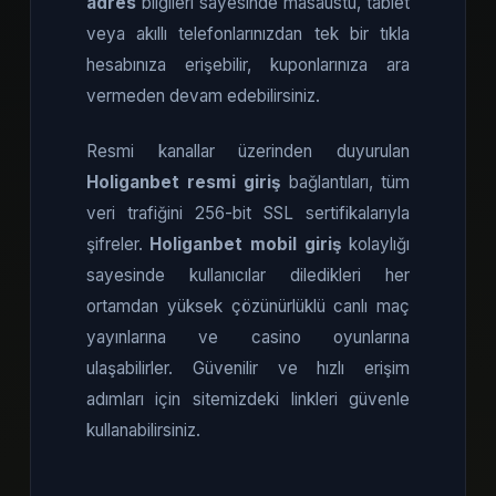
adres
bilgileri sayesinde masaüstü, tablet
veya akıllı telefonlarınızdan tek bir tıkla
hesabınıza erişebilir, kuponlarınıza ara
vermeden devam edebilirsiniz.
Resmi kanallar üzerinden duyurulan
Holiganbet resmi giriş
bağlantıları, tüm
veri trafiğini 256-bit SSL sertifikalarıyla
şifreler.
Holiganbet mobil giriş
kolaylığı
sayesinde kullanıcılar diledikleri her
ortamdan yüksek çözünürlüklü canlı maç
yayınlarına ve casino oyunlarına
ulaşabilirler. Güvenilir ve hızlı erişim
adımları için sitemizdeki linkleri güvenle
kullanabilirsiniz.