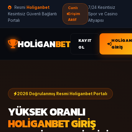
Resmi
Holiganbet
7/24 Kesintisiz
Canlı
Kesintisiz Güvenli Bağlantı
Erişim
Spor ve Casino
Aktif
Portalı
Altyapısı
HOLİGAN
BET
KAYIT
HOLIGAN
OL
GIRIŞ
2026 Doğrulanmış Resmi Holiganbet Portalı
YÜKSEK ORANLI
HOLIGANBET GIRIŞ