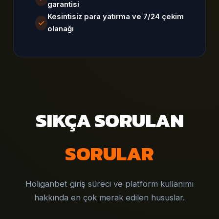
garantisi
Kesintisiz para yatırma ve 7/24 çekim
olanağı
SIKÇA SORULAN
SORULAR
Holiganbet giriş süreci ve platform kullanımı
hakkında en çok merak edilen hususlar.