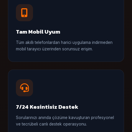
Tam Mobil Uyum
Tüm akıllı telefonlardan harici uygulama indirmeden
mobil tarayıcı üzerinden sorunsuz erişim.
7/24 Kesintisiz Destek
Sorularınızı anında çözüme kavuşturan profesyonel
ve tecrübeli canlı destek operasyonu.