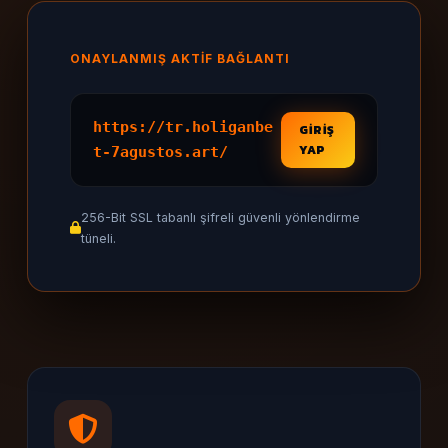
ONAYLANMIŞ AKTIF BAĞLANTI
https://tr.holiganbe
GIRIŞ
YAP
t-7agustos.art/
256-Bit SSL tabanlı şifreli güvenli yönlendirme
tüneli.