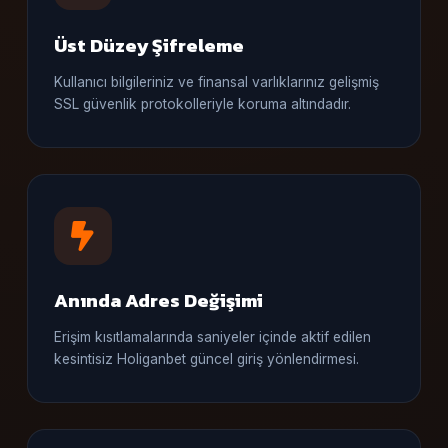
Üst Düzey Şifreleme
Kullanıcı bilgileriniz ve finansal varlıklarınız gelişmiş
SSL güvenlik protokolleriyle koruma altındadır.
Anında Adres Değişimi
Erişim kısıtlamalarında saniyeler içinde aktif edilen
kesintisiz Holiganbet güncel giriş yönlendirmesi.