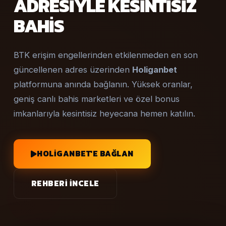
ADRESIYLE KESINTISIZ
BAHIS
BTK erişim engellerinden etkilenmeden en son
güncellenen adres üzerinden
Holiganbet
platformuna anında bağlanın. Yüksek oranlar,
geniş canlı bahis marketleri ve özel bonus
imkanlarıyla kesintisiz heyecana hemen katılın.
HOLIGANBET'E BAĞLAN
REHBERI İNCELE