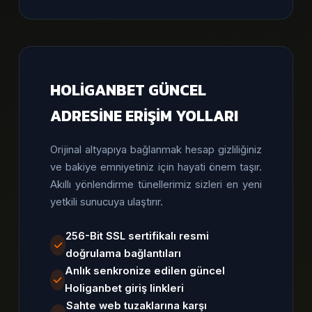
HOLIGANBET GÜNCEL
ADRESINE ERIŞIM YOLLARI
Orijinal altyapıya bağlanmak hesap gizliliğiniz
ve bakiye emniyetiniz için hayati önem taşır.
Akıllı yönlendirme tünellerimiz sizleri en yeni
yetkili sunucuya ulaştırır.
256-Bit SSL sertifikalı resmi
doğrulama bağlantıları
Anlık senkronize edilen güncel
Holiganbet giriş linkleri
Sahte web tuzaklarına karşı