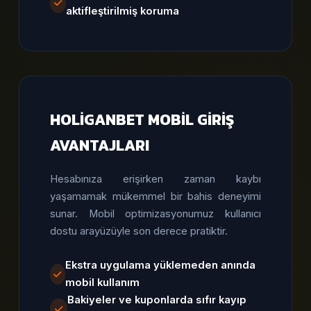
aktifleştirilmiş koruma
HOLIGANBET MOBIL GIRIŞ
AVANTAJLARI
Hesabınıza erişirken zaman kaybı
yaşamamak mükemmel bir bahis deneyimi
sunar. Mobil optimizasyonumuz kullanıcı
dostu arayüzüyle son derece pratiktir.
Ekstra uygulama yüklemeden anında
mobil kullanım
Bakiyeler ve kuponlarda sıfır kayıp