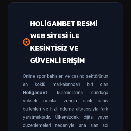
HOLIGANBET RESMI
WEB SITESI ILE
KESINTISIZ VE
GÜVENLI ERIŞIM
Online spor bahisleri ve casino sektörünün
en köklü markalarından biri olan
Holiganbet
, kullanıcılarına sunduğu
yüksek oranlar, zengin canlı bahis
bültenleri ve hızlı ödeme altyapısıyla fark
yaratmaktadır. Ülkemizdeki dijital yayın
düzenlemeleri nedeniyle ana alan adı