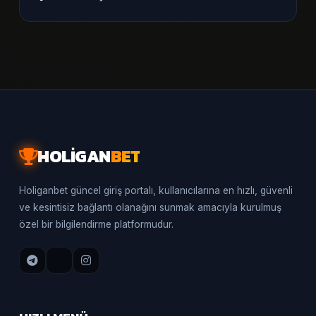
HOLİGAN
BET
Holiganbet güncel giriş portalı, kullanıcılarına en hızlı, güvenli
ve kesintisiz bağlantı olanağını sunmak amacıyla kurulmuş
özel bir bilgilendirme platformudur.