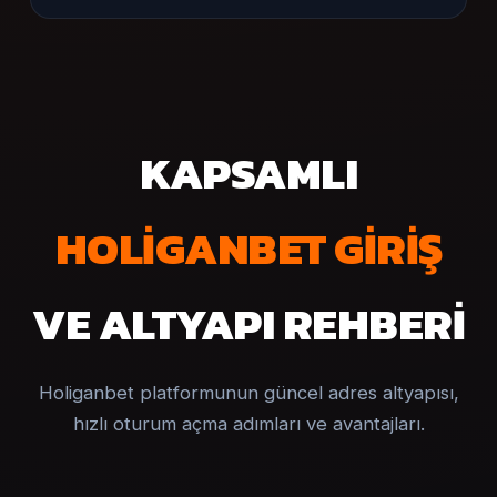
KAPSAMLI
HOLIGANBET GIRIŞ
VE ALTYAPI REHBERI
Holiganbet platformunun güncel adres altyapısı,
hızlı oturum açma adımları ve avantajları.