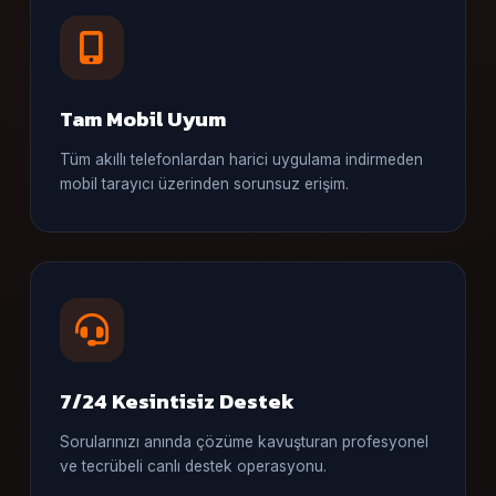
Tam Mobil Uyum
Tüm akıllı telefonlardan harici uygulama indirmeden
mobil tarayıcı üzerinden sorunsuz erişim.
7/24 Kesintisiz Destek
Sorularınızı anında çözüme kavuşturan profesyonel
ve tecrübeli canlı destek operasyonu.