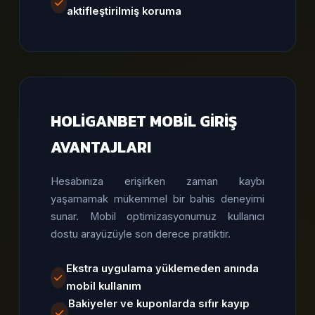
aktifleştirilmiş koruma
HOLIGANBET MOBIL GIRIŞ
AVANTAJLARI
Hesabınıza erişirken zaman kaybı
yaşamamak mükemmel bir bahis deneyimi
sunar. Mobil optimizasyonumuz kullanıcı
dostu arayüzüyle son derece pratiktir.
Ekstra uygulama yüklemeden anında
mobil kullanım
Bakiyeler ve kuponlarda sıfır kayıp