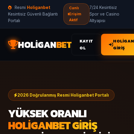
Resmi
Holiganbet
7/24 Kesintisiz
Canlı
Kesintisiz Güvenli Bağlantı
Erişim
Spor ve Casino
Aktif
Portalı
Altyapısı
HOLİGAN
BET
KAYIT
HOLIGAN
OL
GIRIŞ
2026 Doğrulanmış Resmi Holiganbet Portalı
YÜKSEK ORANLI
HOLIGANBET GIRIŞ