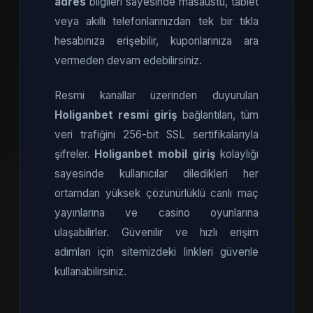
adres
bilgileri sayesinde masaüstü, tablet
veya akıllı telefonlarınızdan tek bir tıkla
hesabınıza erişebilir, kuponlarınıza ara
vermeden devam edebilirsiniz.
Resmi kanallar üzerinden duyurulan
Holiganbet resmi giriş
bağlantıları, tüm
veri trafiğini 256-bit SSL sertifikalarıyla
şifreler.
Holiganbet mobil giriş
kolaylığı
sayesinde kullanıcılar diledikleri her
ortamdan yüksek çözünürlüklü canlı maç
yayınlarına ve casino oyunlarına
ulaşabilirler. Güvenilir ve hızlı erişim
adımları için sitemizdeki linkleri güvenle
kullanabilirsiniz.