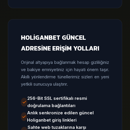
HOLIGANBET GÜNCEL
ADRESINE ERIŞIM YOLLARI
Orijinal altyapıya bağlanmak hesap gizliliğiniz
ve bakiye emniyetiniz için hayati önem taşır.
Akıllı yönlendirme tünellerimiz sizleri en yeni
yetkili sunucuya ulaştırır.
256-Bit SSL sertifikalı resmi
doğrulama bağlantıları
Anlık senkronize edilen güncel
Holiganbet giriş linkleri
Sahte web tuzaklarına karşı