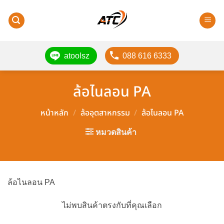
ข้าม
ไป
ยัง
เนื้อหา
atoolsz
088 616 6333
ล้อไนลอน PA
หน้าหลัก
/
ล้ออุตสาหกรรม
/
ล้อไนลอน PA
หมวดสินค้า
ล้อไนลอน PA
ไม่พบสินค้าตรงกับที่คุณเลือก