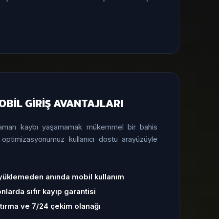
BIL GIRIŞ AVANTAJLARI
 zaman kaybı yaşamamak mükemmel bir bahis
 optimizasyonumuz kullanıcı dostu arayüzüyle
yüklemeden anında mobil kullanım
larda sıfır kayıp garantisi
atırma ve 7/24 çekim olanağı