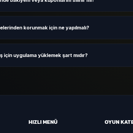
inde bakiyem veya kuponlarım silinir mi?
elerinden korunmak için ne yapılmalı?
iş için uygulama yüklemek şart mıdır?
HIZLI MENÜ
OYUN KATE