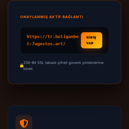
ONAYLANMIŞ AKTIF BAĞLANTI
https://tr.holiganbe
GIRIŞ
YAP
t-7agustos.art/
256-Bit SSL tabanlı şifreli güvenli yönlendirme
tüneli.