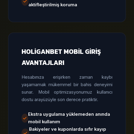
aktifleştirilmiş koruma
HOLIGANBET MOBIL GIRIŞ
AVANTAJLARI
Hesabınıza erişirken zaman kaybı
yaşamamak mükemmel bir bahis deneyimi
sunar. Mobil optimizasyonumuz kullanıcı
dostu arayüzüyle son derece pratiktir.
Ekstra uygulama yüklemeden anında
mobil kullanım
Bakiyeler ve kuponlarda sıfır kayıp