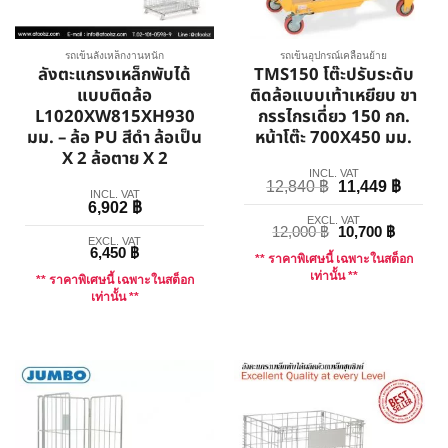
รถเข็นลังเหล็กงานหนัก
รถเข็นอุปกรณ์เคลื่อนย้าย
ลังตะแกรงเหล็กพับได้
TMS150 โต๊ะปรับระดับ
แบบติดล้อ
ติดล้อแบบเท้าเหยียบ ขา
L1020XW815XH930
กรรไกรเดี่ยว 150 กก.
มม. – ล้อ PU สีดำ ล้อเป็น
หน้าโต๊ะ 700X450 มม.
X 2 ล้อตาย X 2
INCL. VAT
12,840
฿
11,449
฿
INCL. VAT
6,902
฿
EXCL. VAT
12,000
฿
10,700
฿
EXCL. VAT
6,450
฿
** ราคาพิเศษนี้ เฉพาะในสต็อก
เท่านั้น **
** ราคาพิเศษนี้ เฉพาะในสต็อก
เท่านั้น **