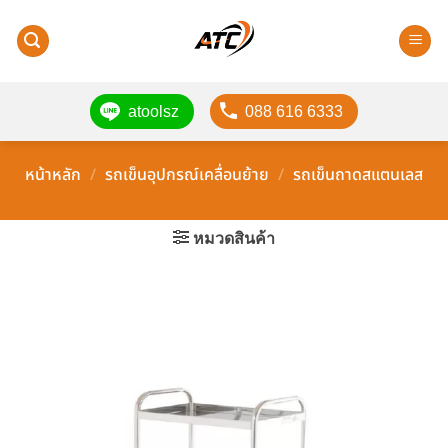
ข้าม
ไป
ยัง
เนื้อหา
atoolsz
088 616 6333
หน้าหลัก
/
รถเข็นอุปกรณ์เคลื่อนย้าย
/
รถเข็นถาดสแตนเลส
หมวดสินค้า