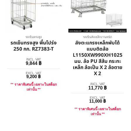
รถเข็นทรงสูง
รถเข็นลังเหล็กงานหนัก
รถเข็นทรงสูง พื้นโปร่ง
ลังตะแกรงเหล็กพับได้
250 กก. RZ7383-T
แบบติดล้อ
L1150XW990XH1025
INCL. VAT
มม. ล้อ PU สีส้ม กระทะ
9,844
฿
เหล็ก ล้อเป็น X 2 ล้อตาย
X 2
EXCL. VAT
9,200
฿
INCL. VAT
** ราคาพิเศษนี้ เฉพาะในสต็อก
11,770
฿
เท่านั้น **
EXCL. VAT
11,000
฿
** ราคาพิเศษนี้ เฉพาะในสต็อก
เท่านั้น **