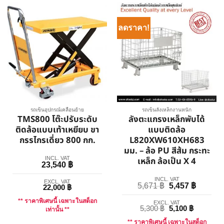
ลดราคา!
รถเข็นอุปกรณ์เคลื่อนย้าย
รถเข็นลังเหล็กงานหนัก
TMS800 โต๊ะปรับระดับ
ลังตะแกรงเหล็กพับได้
ติดล้อแบบเท้าเหยียบ ขา
แบบติดล้อ
กรรไกรเดี่ยว 800 กก.
L820XW610XH683
มม. – ล้อ PU สีส้ม กระทะ
INCL. VAT
เหล็ก ล้อเป็น X 4
23,540
฿
INCL. VAT
EXCL. VAT
5,671
฿
5,457
฿
22,000
฿
** ราคาพิเศษนี้ เฉพาะในสต็อก
EXCL. VAT
5,300
฿
5,100
฿
เท่านั้น **
** ราคาพิเศษนี้ เฉพาะในสต็อก