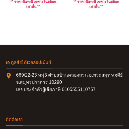
** ราคาพิเศษนี้ เฉพาะในสต็อก
** ราคาพิเศษนี้ เฉพาะในสต็อก
เท่านั้น **
เท่านั้น **
เอ ทูลส์ ซี ดีเวลลอปเม้นท์
669/22-23 หมู่3 ตำบลบ้านคลองสวน อ.พระสมุทรเจดีย์
จ.สมุทรปราการ 10290
เลขประจำตัวผู้เสียภาษี 0105555110757
ติดต่อเรา