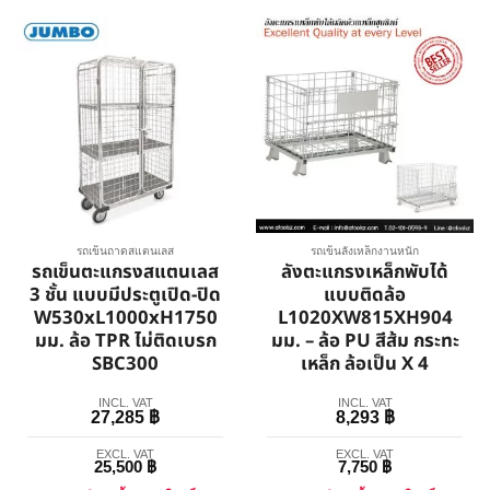
รถเข็นถาดสแตนเลส
รถเข็นลังเหล็กงานหนัก
รถเข็นตะแกรงสแตนเลส
ลังตะแกรงเหล็กพับได้
3 ชั้น แบบมีประตูเปิด-ปิด
แบบติดล้อ
W530xL1000xH1750
L1020XW815XH904
มม. ล้อ TPR ไม่ติดเบรก
มม. – ล้อ PU สีส้ม กระทะ
SBC300
เหล็ก ล้อเป็น X 4
INCL. VAT
INCL. VAT
27,285
฿
8,293
฿
EXCL. VAT
EXCL. VAT
25,500
฿
7,750
฿