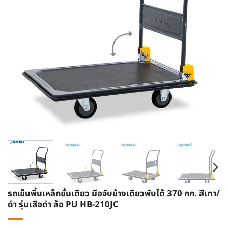
รถเข็นพื้นเหล็กชั้นเดียว มือจับข้างเดียวพับได้ 370 กก. สีเทา/
ดำ รุ่นเสือดำ ล้อ PU HB-210JC