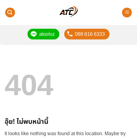
ข้าม
ไป
ยัง
เนื้อหา
atoolsz
088 616 6333
404
อุ๊ย! ไม่พบหน้านี้
It looks like nothing was found at this location. Maybe try